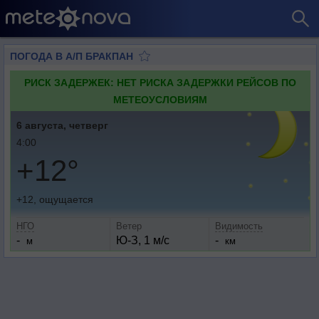
ПОГОДА В А/П БРАКПАН
РИСК ЗАДЕРЖЕК: НЕТ РИСКА ЗАДЕРЖКИ РЕЙСОВ ПО
МЕТЕОУСЛОВИЯМ
6 августа, четверг
4:00
+12°
+12, ощущается
НГО
Ветер
Видимость
-
Ю-З, 1 м/с
-
м
км