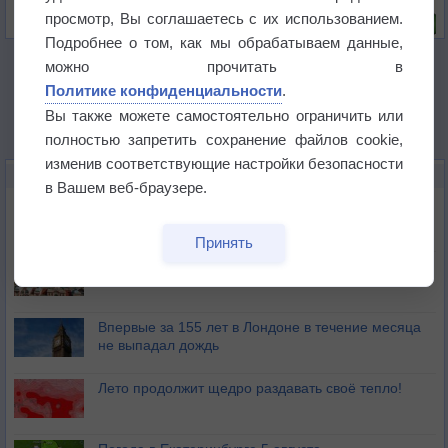
Риск задержек вылетов по метеоусловиям
просмотр, Вы соглашаетесь с их использованием.
Подробнее о том, как мы обрабатываем данные,
можно прочитать в
Политике конфиденциальности
.
Вы также можете самостоятельно ограничить или
полностью запретить сохранение файлов cookie,
изменив соответствующие настройки безопасности
НОВОЕ О ПОГОДЕ
в Вашем веб-браузере.
Дневная температура воздуха в ОАЭ превысила
+51°
Принять
Европейские столицы бьют рекорды жары
Впервые за 155 лет в Лондоне в течение месяца
не выпадал дождь
Лето продолжит щедро раздавать своё тепло!