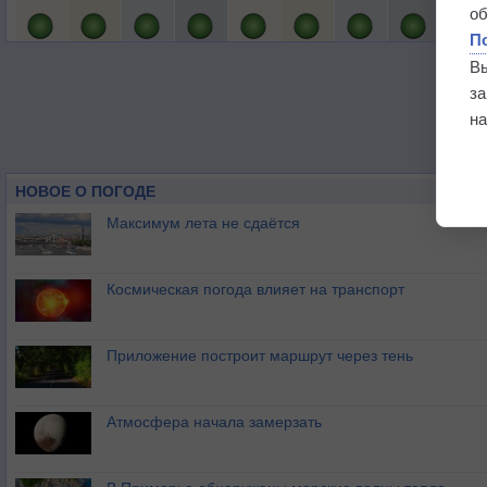
о
П
В
з
на
НОВОЕ О ПОГОДЕ
Максимум лета не сдаётся
Космическая погода влияет на транспорт
Приложение построит маршрут через тень
Атмосфера начала замерзать