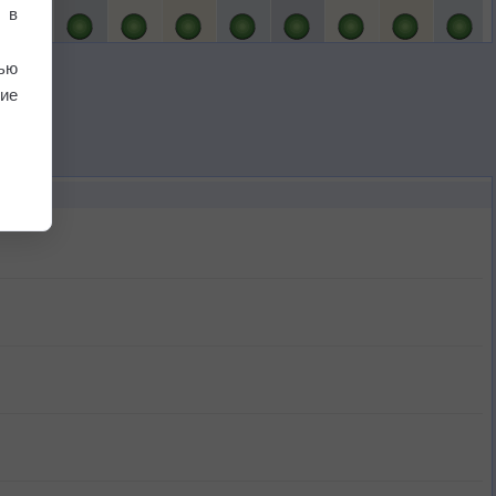
 в
ью
ие