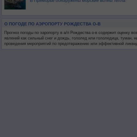
В Приморье обнаружены морские волны тепла
О ПОГОДЕ ПО АЭРОПОРТУ РОЖДЕСТВА О-В
Прогноз погоды по эаропорту в а/п Рождества о-в содержит оценку в
явлений как сильный снег и дождь, гололед или гололедица, туман, 
проведения мероприятий по предотвражению или эффективной ликвид