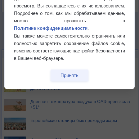
Риск задержек вылетов по метеоусловиям
просмотр, Вы соглашаетесь с их использованием.
Подробнее о том, как мы обрабатываем данные,
можно прочитать в
Политике конфиденциальности
.
Вы также можете самостоятельно ограничить или
полностью запретить сохранение файлов cookie,
изменив соответствующие настройки безопасности
НОВОЕ О ПОГОДЕ
в Вашем веб-браузере.
Июль в России стал самым тёплым за всю
историю
Принять
В Центральной России наступают самые жаркие
дни этого лета
Дневная температура воздуха в ОАЭ превысила
+51°
Европейские столицы бьют рекорды жары