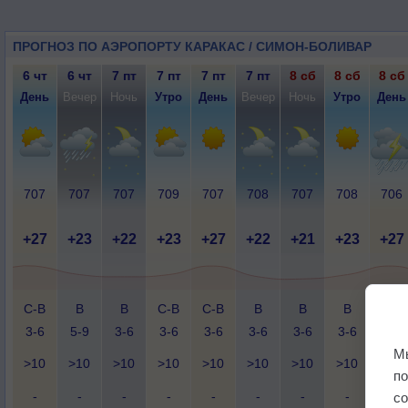
ПРОГНОЗ ПО АЭРОПОРТУ КАРАКАС / СИМОН-БОЛИВАР
6 чт
6 чт
7 пт
7 пт
7 пт
7 пт
8 сб
8 сб
8 сб
День
Вечер
Ночь
Утро
День
Вечер
Ночь
Утро
День
707
707
707
709
707
708
707
708
706
+27
+23
+22
+23
+27
+22
+21
+23
+27
С-В
В
В
С-В
С-В
В
В
В
С-В
3-6
5-9
3-6
3-6
3-6
3-6
3-6
3-6
3-6
М
>10
>10
>10
>10
>10
>10
>10
>10
>10
п
-
-
-
-
-
-
-
-
-
с