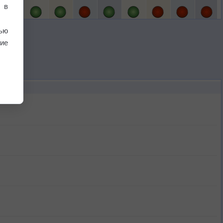
 в
ью
ие