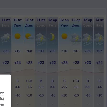
11 вт
11 вт
11 вт
11 вт
12 ср
12 ср
12 ср
12 ср
13 чт
Ночь
Утро
День
Вечер
Ночь
Утро
День
Вечер
Ночь
709
710
708
709
708
710
707
708
707
+22
+24
+28
+23
+22
+25
+28
+23
+22
В
В
С-В
В
В
В
С-В
В
В
3-6
3-6
3-6
3-6
3-6
2-5
3-6
3-6
3-6
ее
>10
>10
>10
>10
>10
>10
>10
>10
>10
Вы
-
-
-
-
-
-
-
-
-
мы