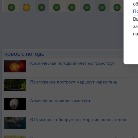
о
П
В
з
на
НОВОЕ О ПОГОДЕ
Космическая погода влияет на транспорт
Приложение построит маршрут через тень
Атмосфера начала замерзать
В Приморье обнаружены морские волны тепла