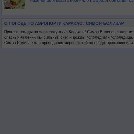
Изменение климата повлияло на ареал обитания ба
О ПОГОДЕ ПО АЭРОПОРТУ КАРАКАС / СИМОН-БОЛИВАР
Прогноз погоды по эаропорту в а/п Каракас / Симон-Боливар содержи
опасных явлений как сильный снег и дождь, гололед или гололедица,
Симон-Боливар для проведения мероприятий по предотвражению или 