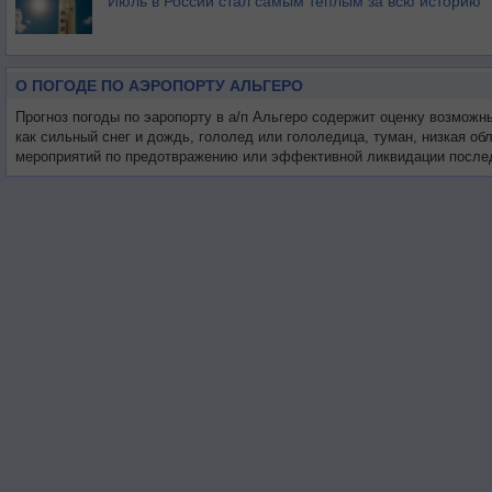
Июль в России стал самым тёплым за всю историю
О ПОГОДЕ ПО АЭРОПОРТУ АЛЬГЕРО
Прогноз погоды по эаропорту в а/п Альгеро содержит оценку возможн
как сильный снег и дождь, гололед или гололедица, туман, низкая о
мероприятий по предотвражению или эффективной ликвидации послед