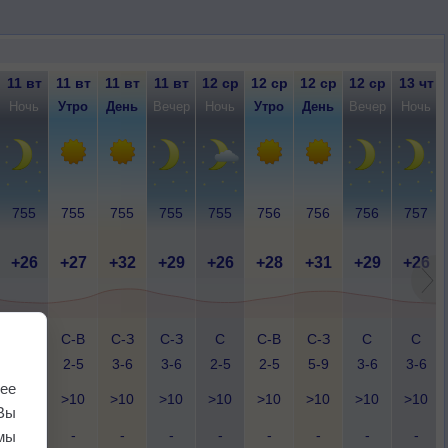
11 вт
11 вт
11 вт
11 вт
12 ср
12 ср
12 ср
12 ср
13 чт
Ночь
Утро
День
Вечер
Ночь
Утро
День
Вечер
Ночь
755
755
755
755
755
756
756
756
757
+26
+27
+32
+29
+26
+28
+31
+29
+26
В
С-В
С-З
С-З
С
С-В
С-З
С
С
1-3
2-5
3-6
3-6
2-5
2-5
5-9
3-6
3-6
ее
>10
>10
>10
>10
>10
>10
>10
>10
>10
Вы
-
-
-
-
-
-
-
-
-
мы