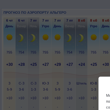
ПРОГНОЗ ПО АЭРОПОРТУ АЛЬГЕРО
6 чт
6 чт
7 пт
7 пт
7 пт
7 пт
8 сб
8 сб
8 сб
День
Вечер
Ночь
Утро
День
Вечер
Ночь
Утро
День
755
754
755
755
755
754
755
755
755
+30
+28
+25
+27
+29
+27
+24
+25
+30
З
С-З
С-З
Ю-З
З
З
Штиль
Ю-В
Ю-З
5-9
3-6
1-3
3-6
5-9
3-6
1-3
3-6
М
>10
>10
>10
>10
>10
>10
>10
>10
>10
п
-
-
-
-
-
-
-
-
-
с