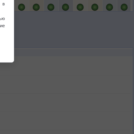
 в
ью
ие