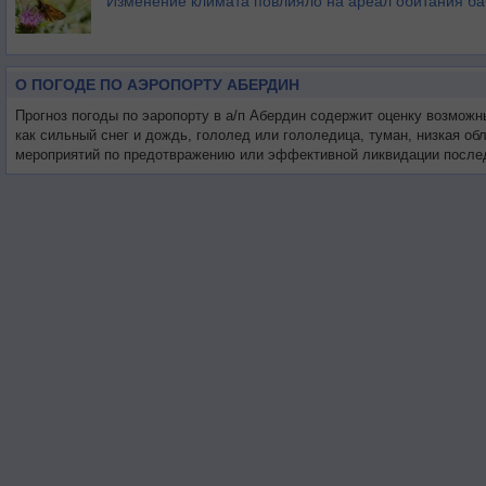
Изменение климата повлияло на ареал обитания ба
О ПОГОДЕ ПО АЭРОПОРТУ АБЕРДИН
Прогноз погоды по эаропорту в а/п Абердин содержит оценку возможн
как сильный снег и дождь, гололед или гололедица, туман, низкая о
мероприятий по предотвражению или эффективной ликвидации послед