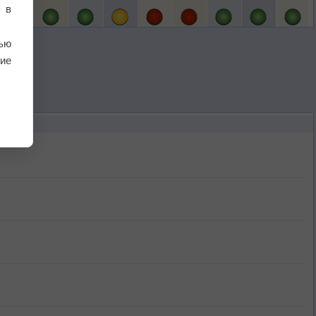
 в
ью
ие