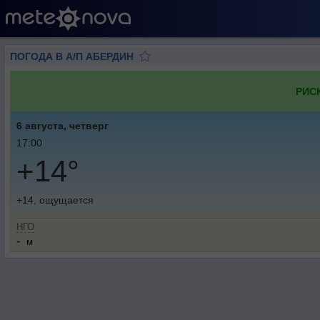
ПОГОДА В А/П АБЕРДИН
РИС
6 августа, четверг
17:00
+14°
+14, ощущается
НГО
-
м