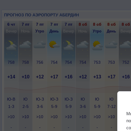
ПРОГНОЗ ПО АЭРОПОРТУ АБЕРДИН
6 чт
7 пт
7 пт
7 пт
7 пт
8 сб
8 сб
8 сб
8 сб
Вечер
Ночь
Утро
День
Вечер
Ночь
Утро
День
Вече
758
758
756
754
754
754
753
753
752
+14
+10
+12
+17
+16
+12
+13
+17
+16
Ю-В
Ю
Ю-З
Ю-З
Ю-З
Ю
Ю
Ю
Ю
1-3
2-5
3-6
5-9
5-9
3-6
5-9
7-12
7-12
М
>10
>10
>10
>10
>10
>10
>10
>10
>10
п
-
-
-
-
-
-
-
-
-
с