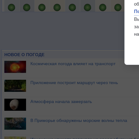
о
П
В
з
на
НОВОЕ О ПОГОДЕ
Космическая погода влияет на транспорт
Приложение построит маршрут через тень
Атмосфера начала замерзать
В Приморье обнаружены морские волны тепла