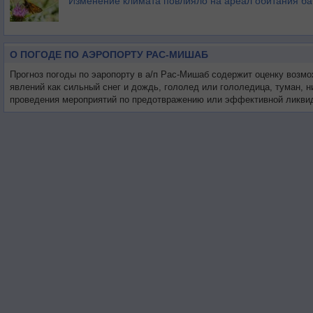
Изменение климата повлияло на ареал обитания ба
О ПОГОДЕ ПО АЭРОПОРТУ РАС-МИШАБ
Прогноз погоды по эаропорту в а/п Рас-Мишаб содержит оценку возмо
явлений как сильный снег и дождь, гололед или гололедица, туман, 
проведения мероприятий по предотвражению или эффективной ликвид