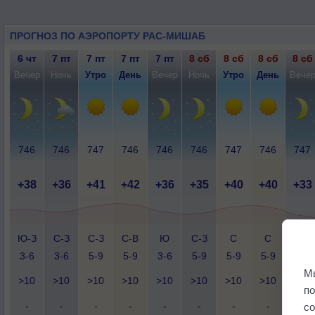
ПРОГНОЗ ПО АЭРОПОРТУ РАС-МИШАБ
6 чт
7 пт
7 пт
7 пт
7 пт
8 сб
8 сб
8 сб
8 сб
Вечер
Ночь
Утро
День
Вечер
Ночь
Утро
День
Вече
746
746
747
746
746
746
747
746
747
+38
+36
+41
+42
+36
+35
+40
+40
+33
Ю-З
С-З
С-З
С-В
Ю
С-З
С
С
Ю-В
3-6
3-6
5-9
5-9
3-6
5-9
5-9
5-9
2-5
М
>10
>10
>10
>10
>10
>10
>10
>10
>10
п
-
-
-
-
-
-
-
-
-
с