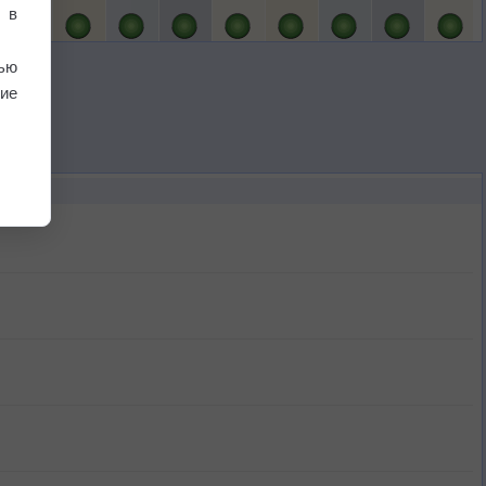
 в
ью
ие