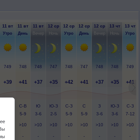
11 вт
11 вт
11 вт
12 ср
12 ср
12 ср
12 ср
13 чт
13 чт
Утро
День
Вечер
Ночь
Утро
День
Вечер
Ночь
Утро
749
748
748
747
748
747
748
748
749
+39
+41
+37
+35
+42
+41
+37
+35
+41
Ю-З
С-В
Ю
Ю-З
С-З
С
З
Ю-З
С-З
1-3
5-9
3-6
2-5
5-9
5-9
3-6
3-6
7-12
ее
>10
>10
>10
>10
>10
>10
>10
>10
>10
Вы
-
-
-
-
-
-
-
-
-
мы