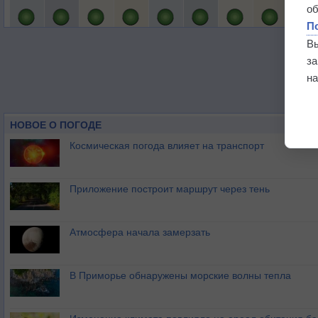
о
П
В
з
на
НОВОЕ О ПОГОДЕ
Космическая погода влияет на транспорт
Приложение построит маршрут через тень
Атмосфера начала замерзать
В Приморье обнаружены морские волны тепла