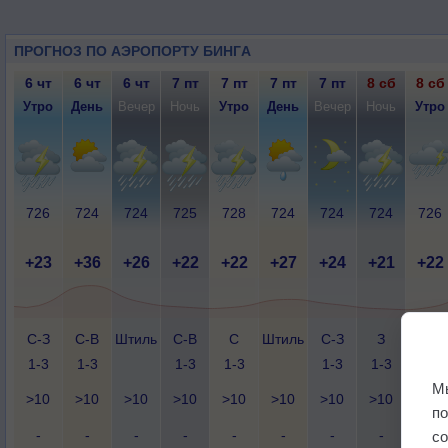
ПРОГНОЗ ПО АЭРОПОРТУ БИНГA
6 чт
6 чт
6 чт
7 пт
7 пт
7 пт
7 пт
8 сб
8 сб
Утро
День
Вечер
Ночь
Утро
День
Вечер
Ночь
Утро
726
724
724
725
728
724
724
724
726
+23
+36
+26
+22
+22
+27
+24
+21
+22
С-З
С-В
Штиль
С-В
С
Штиль
С-З
З
З
1-3
1-3
1-3
1-3
1-3
1-3
1-3
М
>10
>10
>10
>10
>10
>10
>10
>10
>10
п
-
-
-
-
-
-
-
-
-
с