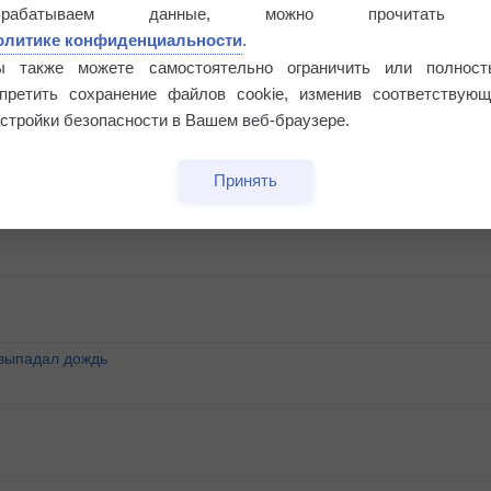
Риск задержек вылетов по метеоусловиям
брабатываем данные, можно прочитать
олитике конфиденциальности
.
ы также можете самостоятельно ограничить или полност
апретить сохранение файлов cookie, изменив соответствующ
стройки безопасности в Вашем веб-браузере.
Принять
°
 выпадал дождь