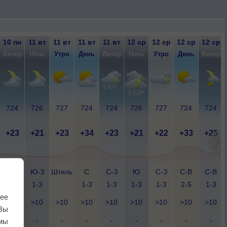
10 пн
11 вт
11 вт
11 вт
11 вт
12 ср
12 ср
12 ср
12 ср
Вечер
Ночь
Утро
День
Вечер
Ночь
Утро
День
Вечер
724
726
727
724
724
726
727
724
724
+23
+21
+23
+34
+23
+21
+22
+33
+25
С-З
Ю-З
Штиль
С
С-З
Ю
С-З
С-В
С-В
1-3
1-3
1-3
1-3
1-3
1-3
2-5
1-3
ее
>10
>10
>10
>10
>10
>10
>10
>10
>10
Вы
-
-
-
-
-
-
-
-
-
мы