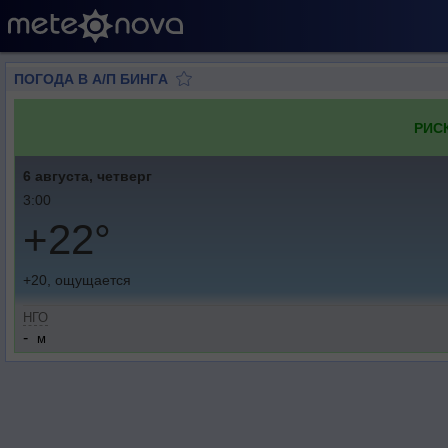
ПОГОДА В А/П БИНГA
РИС
6 августа, четверг
3:00
+22°
+20, ощущается
НГО
-
м