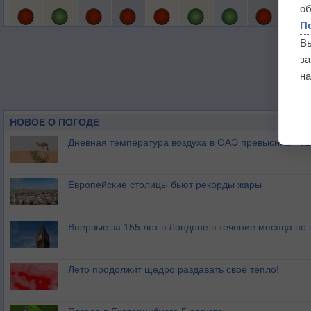
о
П
В
з
на
НОВОЕ О ПОГОДЕ
Дневная температура воздуха в ОАЭ превысила +51
Европейские столицы бьют рекорды жары
Впервые за 155 лет в Лондоне в течение месяца не
Лето продолжит щедро раздавать своё тепло!