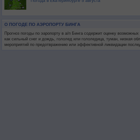
Погода в Екатеринбурге 5 августа
О ПОГОДЕ ПО АЭРОПОРТУ БИНГA
Прогноз погоды по эаропорту в а/п Бингa содержит оценку возможных
как сильный снег и дождь, гололед или гололедица, туман, низкая о
мероприятий по предотвражению или эффективной ликвидации послед