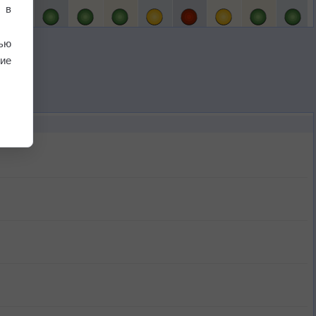
 в
ью
ие