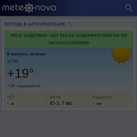
ПОГОДА В А/П КУРЕССААРЕ
РИСК ЗАДЕРЖЕК: НЕТ РИСКА ЗАДЕРЖКИ РЕЙСОВ ПО
МЕТЕОУСЛОВИЯМ
6 августа, четверг
17:00
+19°
+19, ощущается
НГО
Ветер
Видимость
-
Ю-З, 7 м/с
-
м
км