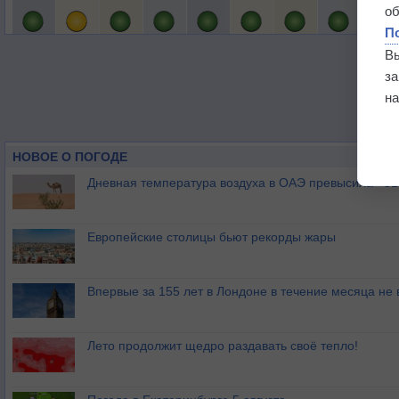
о
П
В
з
на
НОВОЕ О ПОГОДЕ
Дневная температура воздуха в ОАЭ превысила +51
Европейские столицы бьют рекорды жары
Впервые за 155 лет в Лондоне в течение месяца не
Лето продолжит щедро раздавать своё тепло!