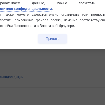
Риск задержек вылетов по метеоусловиям
брабатываем данные, можно прочитать
олитике конфиденциальности
.
ы также можете самостоятельно ограничить или полност
апретить сохранение файлов cookie, изменив соответствующ
стройки безопасности в Вашем веб-браузере.
Принять
°
 выпадал дождь