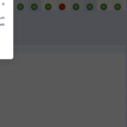
 в
ью
ие