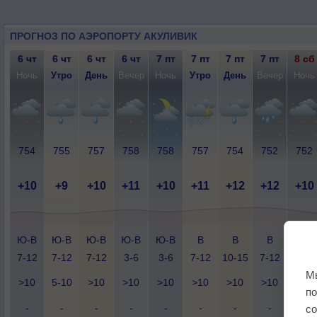
ПРОГНОЗ ПО АЭРОПОРТУ АКУЛИВИК
6 чт
6 чт
6 чт
6 чт
7 пт
7 пт
7 пт
7 пт
8 сб
Ночь
Утро
День
Вечер
Ночь
Утро
День
Вечер
Ночь
754
755
757
758
758
757
754
752
752
+10
+9
+10
+11
+10
+11
+12
+12
+10
Ю-В
Ю-В
Ю-В
Ю-В
Ю-В
В
В
В
Ю-В
7-12
7-12
7-12
3-6
3-6
7-12
10-15
7-12
10-1
М
>10
5-10
>10
>10
>10
>10
>10
>10
>10
п
-
-
-
-
-
-
-
-
-
с