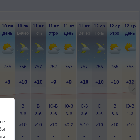
10 пн
10 пн
11 вт
11 вт
11 вт
11 вт
12 ср
12 ср
12 ср
День
Вечер
Ночь
Утро
День
Вечер
Ночь
Утро
День
755
756
757
757
757
757
755
755
755
+8
+10
+10
+9
+9
+10
+10
+10
+12
Ю-В
В
В
Ю-В
Ю-З
С-З
С
В
Ю-В
5-9
3-6
3-6
3-6
3-6
3-6
3-6
3-6
1-3
ее
5-10
>10
>10
>10
<0,2
5-10
>10
>10
>10
Вы
-
-
-
-
-
-
-
-
-
мы