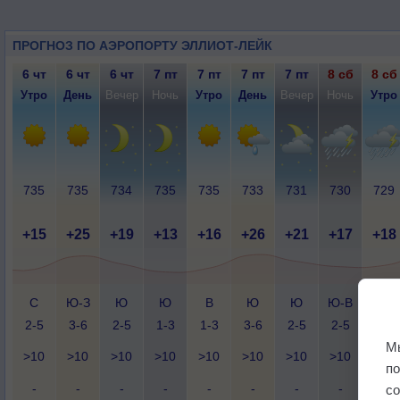
ПРОГНОЗ ПО АЭРОПОРТУ ЭЛЛИОТ-ЛЕЙК
6 чт
6 чт
6 чт
7 пт
7 пт
7 пт
7 пт
8 сб
8 сб
Утро
День
Вечер
Ночь
Утро
День
Вечер
Ночь
Утро
735
735
734
735
735
733
731
730
729
+15
+25
+19
+13
+16
+26
+21
+17
+18
С
Ю-З
Ю
Ю
В
Ю
Ю
Ю-В
Ю-З
2-5
3-6
2-5
1-3
1-3
3-6
2-5
2-5
2-5
М
>10
>10
>10
>10
>10
>10
>10
>10
>10
п
-
-
-
-
-
-
-
-
-
с