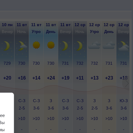
10 пн
11 вт
11 вт
11 вт
11 вт
12 ср
12 ср
12 ср
12 ср
Вечер
Ночь
Утро
День
Вечер
Ночь
Утро
День
Вечер
729
730
730
730
731
732
732
731
731
+20
+16
+14
+24
+19
+11
+13
+23
+18
Ю-З
С-З
С-З
З
С-З
С-З
З
З
Ю-З
2-5
2-5
3-6
3-6
3-6
2-5
2-5
3-6
3-6
ее
>10
>10
>10
>10
>10
>10
>10
>10
>10
Вы
-
-
-
-
-
-
-
-
-
мы