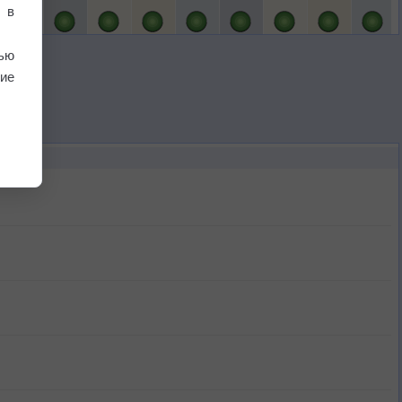
 в
ью
ие