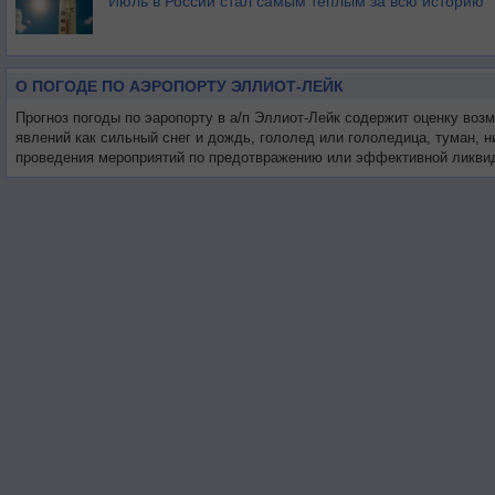
Июль в России стал самым тёплым за всю историю
О ПОГОДЕ ПО АЭРОПОРТУ ЭЛЛИОТ-ЛЕЙК
Прогноз погоды по эаропорту в а/п Эллиот-Лейк содержит оценку воз
явлений как сильный снег и дождь, гололед или гололедица, туман, 
проведения мероприятий по предотвражению или эффективной ликвид