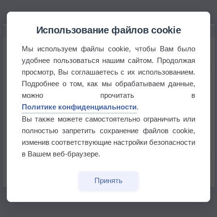
Использование файлов cookie
НОВОЕ О ПОГОДЕ
Космическая погода влияет на транспорт
Мы используем файлы cookie, чтобы Вам было
удобнее пользоваться нашим сайтом. Продолжая
просмотр, Вы соглашаетесь с их использованием.
Приложение построит маршрут через тень
Подробнее о том, как мы обрабатываем данные,
можно прочитать в
Атмосфера начала замерзать
Политике конфиденциальности
.
Вы также можете самостоятельно ограничить или
полностью запретить сохранение файлов cookie,
В Приморье обнаружены морские волны тепла
изменив соответствующие настройки безопасности
в Вашем веб-браузере.
Изменение климата повлияло на ареал обитания
бабочек
Принять