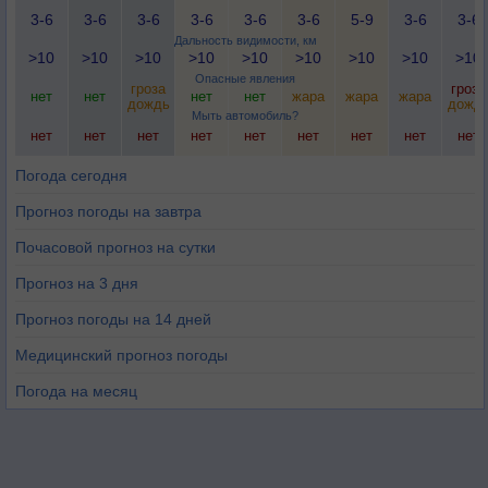
3-6
3-6
3-6
3-6
3-6
3-6
5-9
3-6
3-6
Дальность видимости, км
>10
>10
>10
>10
>10
>10
>10
>10
>10
Опасные явления
гроза
гроза
нет
нет
нет
нет
жара
жара
жара
дождь
дожд
Мыть автомобиль?
нет
нет
нет
нет
нет
нет
нет
нет
нет
Погода сегодня
Прогноз погоды на завтра
Почасовой прогноз на сутки
Прогноз на 3 дня
Прогноз погоды на 14 дней
Медицинский прогноз погоды
Погода на месяц