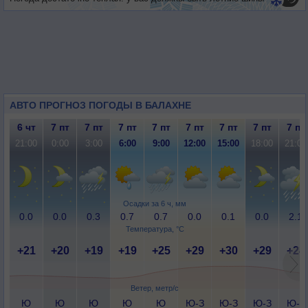
АВТО ПРОГНОЗ ПОГОДЫ В БАЛАХНЕ
6 чт
7 пт
7 пт
7 пт
7 пт
7 пт
7 пт
7 пт
7 пт
21:00
0:00
3:00
6:00
9:00
12:00
15:00
18:00
21:00
Осадки за 6 ч, мм
0.0
0.0
0.3
0.7
0.7
0.0
0.1
0.0
2.1
Температура, °C
+21
+20
+19
+19
+25
+29
+30
+29
+24
Ветер, метр/с
Ю
Ю
Ю
Ю
Ю
Ю-З
Ю-З
Ю-З
Ю-З