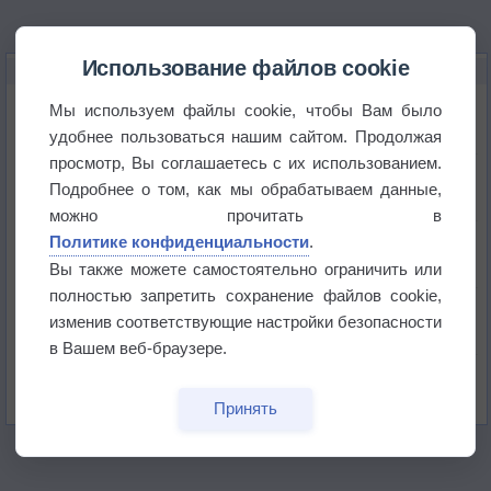
Использование файлов cookie
НОВОЕ О ПОГОДЕ
Погода в Екатеринбурге 6 августа
Мы используем файлы cookie, чтобы Вам было
удобнее пользоваться нашим сайтом. Продолжая
просмотр, Вы соглашаетесь с их использованием.
Погода в Краснодаре 6 августа
Подробнее о том, как мы обрабатываем данные,
можно прочитать в
Погода в Санкт-Петербурге 6 августа
Политике конфиденциальности
.
Вы также можете самостоятельно ограничить или
полностью запретить сохранение файлов cookie,
Погода в Москве 6 августа
изменив соответствующие настройки безопасности
в Вашем веб-браузере.
Июль в России стал самым тёплым за всю
историю
Принять