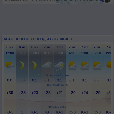
АВТО ПРОГНОЗ ПОГОДЫ В ПУШКИНО
6 чт
6 чт
6 чт
7 пт
7 пт
7 пт
7 пт
7 пт
7 пт
15:00
18:00
21:00
0:00
3:00
6:00
9:00
12:00
15:00
Осадки за 6 ч, мм
0.0
0.0
0.1
0.1
3.1
0.1
0.1
0.0
0.0
Температура, °C
+30
+28
+23
+23
+21
+20
+24
+29
+31
Ветер, метр/с
Ю-З
З
Ю-З
Ю
Ю-З
Ю-З
Ю-З
Ю-З
Ю-З