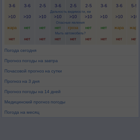
3-6
3-6
2-5
3-6
2-5
2-5
3-6
3-6
5-9
Дальность видимости, км
>10
>10
>10
>10
>10
>10
>10
>10
>10
Опасные явления
жара
нет
нет
нет
гроза
нет
нет
жара
жара
Мыть автомобиль?
нет
нет
нет
нет
нет
нет
нет
нет
нет
Погода сегодня
Прогноз погоды на завтра
Почасовой прогноз на сутки
Прогноз на 3 дня
Прогноз погоды на 14 дней
Медицинский прогноз погоды
Погода на месяц