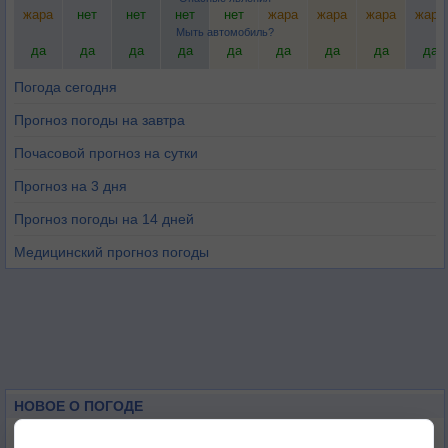
жара
нет
нет
нет
нет
жара
жара
жара
жара
Мыть автомобиль?
да
да
да
да
да
да
да
да
да
Погода сегодня
Прогноз погоды на завтра
Почасовой прогноз на сутки
Прогноз на 3 дня
Прогноз погоды на 14 дней
Медицинский прогноз погоды
НОВОЕ О ПОГОДЕ
Космическая погода влияет на транспорт