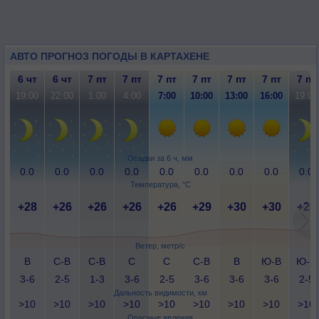
АВТО ПРОГНОЗ ПОГОДЫ В КАРТАХЕНЕ
6 чт
6 чт
7 пт
7 пт
7 пт
7 пт
7 пт
7 пт
7 пт
19:00
22:00
1:00
4:00
7:00
10:00
13:00
16:00
19:00
Осадки за 6 ч, мм
0.0
0.0
0.0
0.0
0.0
0.0
0.0
0.0
0.0
Температура, °C
+28
+26
+26
+26
+26
+29
+30
+30
+29
Ветер, метр/с
В
С-В
С-В
С
С
С-В
В
Ю-В
Ю-В
3-6
2-5
1-3
3-6
2-5
3-6
3-6
3-6
2-5
Дальность видимости, км
>10
>10
>10
>10
>10
>10
>10
>10
>10
Опасные явления