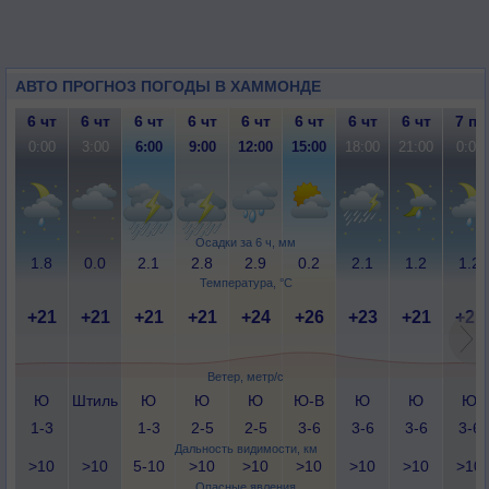
АВТО ПРОГНОЗ ПОГОДЫ В ХАММОНДЕ
6 чт
6 чт
6 чт
6 чт
6 чт
6 чт
6 чт
6 чт
7 пт
0:00
3:00
6:00
9:00
12:00
15:00
18:00
21:00
0:00
Осадки за 6 ч, мм
1.8
0.0
2.1
2.8
2.9
0.2
2.1
1.2
1.2
Температура, °C
+21
+21
+21
+21
+24
+26
+23
+21
+21
Ветер, метр/с
Ю
Штиль
Ю
Ю
Ю
Ю-В
Ю
Ю
Ю
1-3
1-3
2-5
2-5
3-6
3-6
3-6
3-6
Дальность видимости, км
>10
>10
5-10
>10
>10
>10
>10
>10
>10
Опасные явления