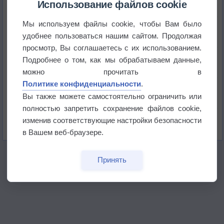
+51°
Использование файлов cookie
Мы используем файлы cookie, чтобы Вам было
Европейские столицы бьют рекорды жары
удобнее пользоваться нашим сайтом. Продолжая
просмотр, Вы соглашаетесь с их использованием.
Впервые за 155 лет в Лондоне в течение месяца
Подробнее о том, как мы обрабатываем данные,
не выпадал дождь
можно прочитать в
Политике конфиденциальности
.
Лето продолжит щедро раздавать своё тепло!
Вы также можете самостоятельно ограничить или
полностью запретить сохранение файлов cookie,
Погода в Екатеринбурге 5 августа
изменив соответствующие настройки безопасности
в Вашем веб-браузере.
Принять