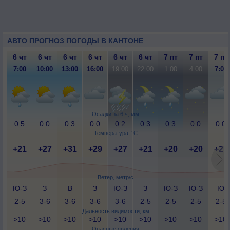
АВТО ПРОГНОЗ ПОГОДЫ В КАНТОНЕ
6 чт
6 чт
6 чт
6 чт
6 чт
6 чт
7 пт
7 пт
7 пт
7:00
10:00
13:00
16:00
19:00
22:00
1:00
4:00
7:00
Осадки за 6 ч, мм
0.5
0.0
0.3
0.0
0.2
0.3
0.3
0.0
0.0
Температура, °C
+21
+27
+31
+29
+27
+21
+20
+20
+21
Ветер, метр/с
Ю-З
З
В
З
Ю-З
З
Ю-З
Ю-З
Ю
2-5
3-6
3-6
3-6
3-6
2-5
2-5
2-5
2-5
Дальность видимости, км
>10
>10
>10
>10
>10
>10
>10
>10
>10
Опасные явления