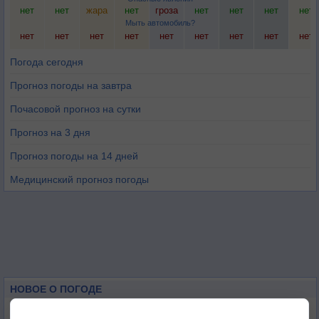
нет
нет
жара
нет
гроза
нет
нет
нет
нет
Мыть автомобиль?
нет
нет
нет
нет
нет
нет
нет
нет
нет
Погода сегодня
Прогноз погоды на завтра
Почасовой прогноз на сутки
Прогноз на 3 дня
Прогноз погоды на 14 дней
Медицинский прогноз погоды
НОВОЕ О ПОГОДЕ
Погода в Екатеринбурге 6 августа