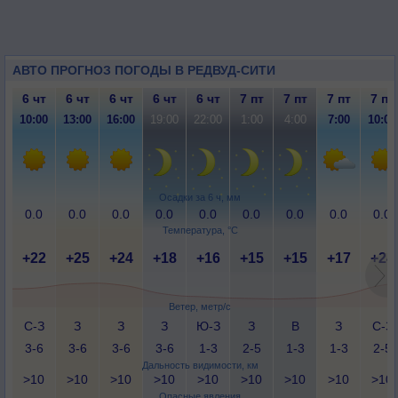
АВТО ПРОГНОЗ ПОГОДЫ В РЕДВУД-СИТИ
6 чт
6 чт
6 чт
6 чт
6 чт
7 пт
7 пт
7 пт
7 пт
10:00
13:00
16:00
19:00
22:00
1:00
4:00
7:00
10:00
Осадки за 6 ч, мм
0.0
0.0
0.0
0.0
0.0
0.0
0.0
0.0
0.0
Температура, °C
+22
+25
+24
+18
+16
+15
+15
+17
+24
Ветер, метр/с
С-З
З
З
З
Ю-З
З
В
З
С-З
3-6
3-6
3-6
3-6
1-3
2-5
1-3
1-3
2-5
Дальность видимости, км
>10
>10
>10
>10
>10
>10
>10
>10
>10
Опасные явления