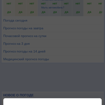
нет
нет
нет
нет
нет
нет
нет
нет
нет
Мыть автомобиль?
да
да
да
да
да
да
да
да
да
Погода сегодня
Прогноз погоды на завтра
Почасовой прогноз на сутки
Прогноз на 3 дня
Прогноз погоды на 14 дней
Медицинский прогноз погоды
НОВОЕ О ПОГОДЕ
Максимум лета не сдаётся