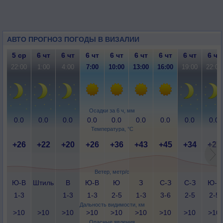
АВТО ПРОГНОЗ ПОГОДЫ В ВИЗАЛИИ
5 ср
6 чт
6 чт
6 чт
6 чт
6 чт
6 чт
6 чт
6 чт
22:00
1:00
4:00
7:00
10:00
13:00
16:00
19:00
22:00
Осадки за 6 ч, мм
0.0
0.0
0.0
0.0
0.0
0.0
0.0
0.0
0.0
Температура, °C
+26
+22
+20
+26
+36
+43
+45
+34
+27
Ветер, метр/с
Ю-В
Штиль
В
Ю-В
Ю
З
С-З
С-З
Ю-З
1-3
1-3
1-3
2-5
1-3
3-6
2-5
2-5
Дальность видимости, км
>10
>10
>10
>10
>10
>10
>10
>10
>10
Опасные явления