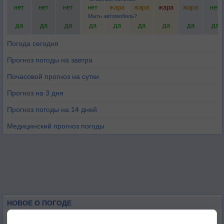
нет
нет
нет
нет
жара
жара
жара
жара
нет
Мыть автомобиль?
да
да
да
да
да
да
да
да
да
Погода сегодня
Прогноз погоды на завтра
Почасовой прогноз на сутки
Прогноз на 3 дня
Прогноз погоды на 14 дней
Медицинский прогноз погоды
НОВОЕ О ПОГОДЕ
Дневная температура воздуха в ОАЭ превысила