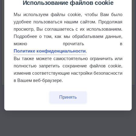
+51°
Использование файлов cookie
Мы используем файлы cookie, чтобы Вам было
Европейские столицы бьют рекорды жары
удобнее пользоваться нашим сайтом. Продолжая
просмотр, Вы соглашаетесь с их использованием.
Впервые за 155 лет в Лондоне в течение месяца
Подробнее о том, как мы обрабатываем данные,
не выпадал дождь
можно прочитать в
Политике конфиденциальности
.
Лето продолжит щедро раздавать своё тепло!
Вы также можете самостоятельно ограничить или
полностью запретить сохранение файлов cookie,
Погода в Екатеринбурге 5 августа
изменив соответствующие настройки безопасности
в Вашем веб-браузере.
Принять