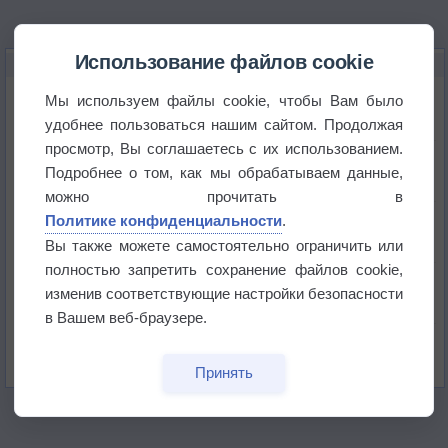
Использование файлов cookie
НОВОЕ О ПОГОДЕ
Июль в России стал самым тёплым за всю
Мы используем файлы cookie, чтобы Вам было
историю
удобнее пользоваться нашим сайтом. Продолжая
просмотр, Вы соглашаетесь с их использованием.
В Центральной России наступают самые жаркие
Подробнее о том, как мы обрабатываем данные,
дни этого лета
можно прочитать в
Дневная температура воздуха в ОАЭ превысила
Политике конфиденциальности
.
+51°
Вы также можете самостоятельно ограничить или
полностью запретить сохранение файлов cookie,
Европейские столицы бьют рекорды жары
изменив соответствующие настройки безопасности
в Вашем веб-браузере.
Впервые за 155 лет в Лондоне в течение месяца
не выпадал дождь
Принять