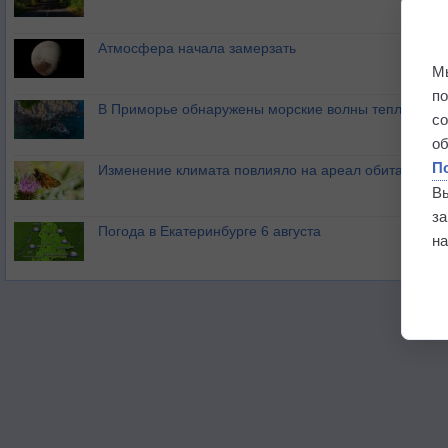
Атмосфера начала замерзать
М
п
В Приморье обнаружены морские волны тепла
с
о
П
Изменение климата повлияло на ареал обитания ба
В
з
Погода в Екатеринбурге 6 августа
на