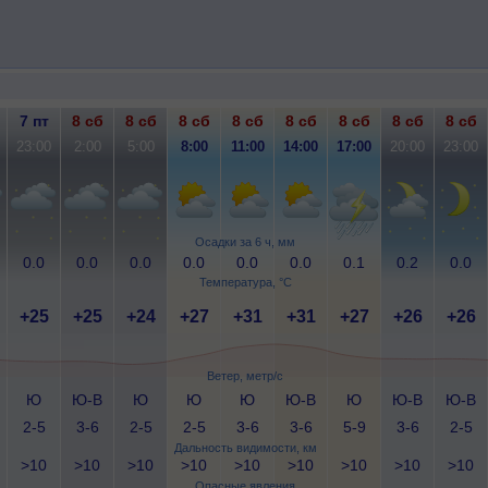
7 пт
8 сб
8 сб
8 сб
8 сб
8 сб
8 сб
8 сб
8 сб
23:00
2:00
5:00
8:00
11:00
14:00
17:00
20:00
23:00
Осадки за 6 ч, мм
0.0
0.0
0.0
0.0
0.0
0.0
0.1
0.2
0.0
Температура, °C
+25
+25
+24
+27
+31
+31
+27
+26
+26
Ветер, метр/с
Ю
Ю-В
Ю
Ю
Ю
Ю-В
Ю
Ю-В
Ю-В
2-5
3-6
2-5
2-5
3-6
3-6
5-9
3-6
2-5
Дальность видимости, км
>10
>10
>10
>10
>10
>10
>10
>10
>10
Опасные явления