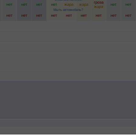
гроза
нет
нет
нет
нет
жара
жара
нет
нет
жара
Мыть автомобиль?
нет
нет
нет
нет
нет
нет
нет
нет
нет