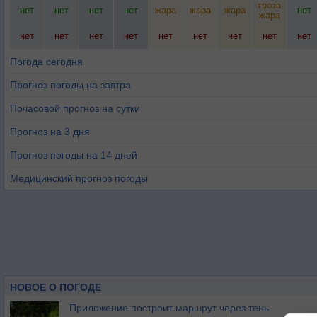
гроза
нет
нет
нет
нет
жара
жара
жара
нет
жара
нет
нет
нет
нет
нет
нет
нет
нет
нет
Погода сегодня
Прогноз погоды на завтра
Почасовой прогноз на сутки
Прогноз на 3 дня
Прогноз погоды на 14 дней
Медицинский прогноз погоды
НОВОЕ О ПОГОДЕ
Приложение построит маршрут через тень