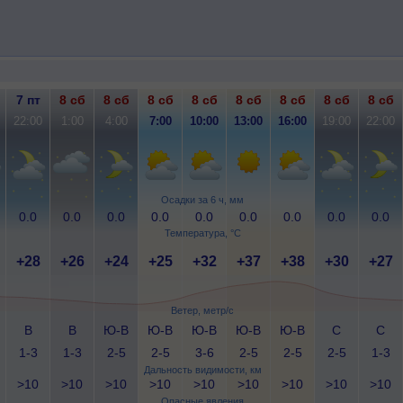
7 пт
8 сб
8 сб
8 сб
8 сб
8 сб
8 сб
8 сб
8 сб
22:00
1:00
4:00
7:00
10:00
13:00
16:00
19:00
22:00
Осадки за 6 ч, мм
0.0
0.0
0.0
0.0
0.0
0.0
0.0
0.0
0.0
Температура, °C
+28
+26
+24
+25
+32
+37
+38
+30
+27
Ветер, метр/с
В
В
Ю-В
Ю-В
Ю-В
Ю-В
Ю-В
С
С
1-3
1-3
2-5
2-5
3-6
2-5
2-5
2-5
1-3
Дальность видимости, км
>10
>10
>10
>10
>10
>10
>10
>10
>10
Опасные явления