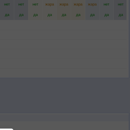
нет
нет
нет
жара
жара
жара
жара
нет
нет
да
да
да
да
да
да
да
да
да