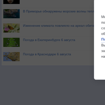
В Приморье обнаружены морские волны тепла
М
п
Изменение климата повлияло на ареал обитания ба
с
о
П
Погода в Екатеринбурге 6 августа
В
з
Погода в Краснодаре 6 августа
на