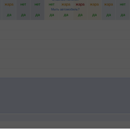
жара
нет
нет
нет
жара
жара
жара
жара
нет
Мыть автомобиль?
да
да
да
да
да
да
да
да
да