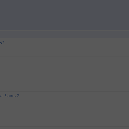
го?
а. Часть 2