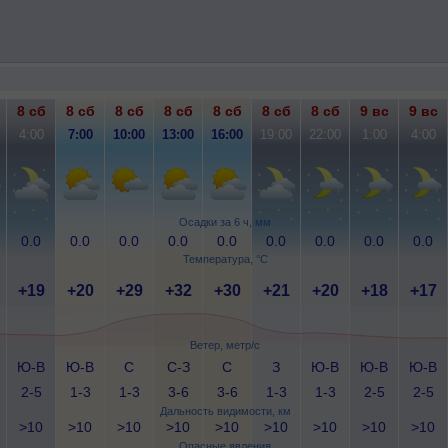
8 сб
8 сб
8 сб
8 сб
8 сб
8 сб
8 сб
9 вс
9 вс
4:00
7:00
10:00
13:00
16:00
19:00
22:00
1:00
4:00
Осадки за 6 ч, мм
0.0
0.0
0.0
0.0
0.0
0.0
0.0
0.0
0.0
Температура, °C
+19
+20
+29
+32
+30
+21
+20
+18
+17
Ветер, метр/с
Ю-В
Ю-В
С
С-З
С
З
Ю-В
Ю-В
Ю-В
2-5
1-3
1-3
3-6
3-6
1-3
1-3
2-5
2-5
Дальность видимости, км
>10
>10
>10
>10
>10
>10
>10
>10
>10
Опасные явления