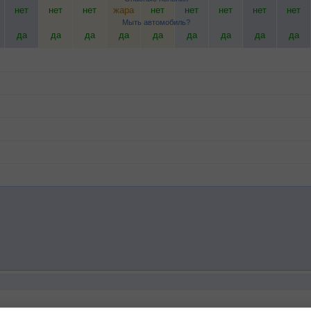
нет
нет
нет
жара
нет
нет
нет
нет
нет
Мыть автомобиль?
да
да
да
да
да
да
да
да
да