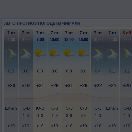
АВТО ПРОГНОЗ ПОГОДЫ В ЧИМАХИ
7 пт
7 пт
7 пт
7 пт
7 пт
7 пт
7 пт
7 пт
8 сб
1:00
4:00
7:00
10:00
13:00
16:00
19:00
22:00
1:00
0.0
0.0
0.0
0.0
0.0
0.0
0.4
0.1
0.2
+20
+19
+21
+29
+31
+29
+22
+21
+20
Штиль
Ю-В
Ю-В
С-З
С-З
С-З
С-З
Штиль
Ю-В
1-3
1-3
1-3
3-6
3-6
1-3
1-3
>10
>10
>10
>10
>10
>10
>10
>10
>10