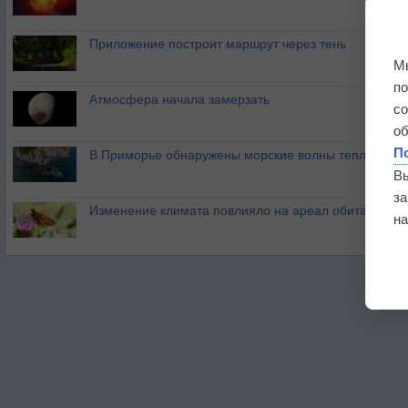
Приложение построит маршрут через тень
М
п
Атмосфера начала замерзать
с
о
П
В Приморье обнаружены морские волны тепла
В
з
Изменение климата повлияло на ареал обитания ба
на