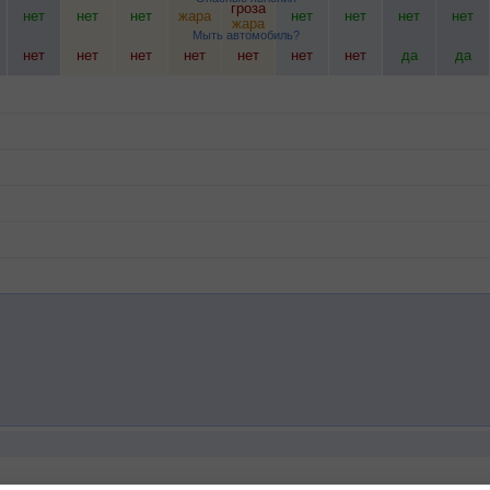
гроза
нет
нет
нет
жара
нет
нет
нет
нет
жара
Мыть автомобиль?
нет
нет
нет
нет
нет
нет
нет
да
да