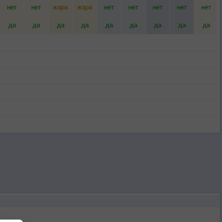
нет
нет
жара
жара
нет
нет
нет
нет
нет
да
да
да
да
да
да
да
да
да