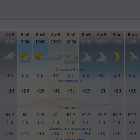
8 сб
8 сб
8 сб
8 сб
8 сб
8 сб
8 сб
9 вс
9 вс
4:00
7:00
10:00
13:00
16:00
19:00
22:00
1:00
4:00
Осадки за 6 ч, мм
0.0
0.0
0.0
0.0
0.1
0.2
0.0
0.0
0.0
Температура, °C
+20
+20
+28
+31
+31
+23
+21
+20
+20
Ветер, метр/с
Ю-З
Ю
С-В
С
Ю-З
Ю-З
Ю-З
Ю-З
Ю-З
1-3
1-3
1-3
1-3
1-3
2-5
1-3
1-3
1-3
Дальность видимости, км
>10
>10
>10
>10
>10
>10
>10
>10
>10
Опасные явления