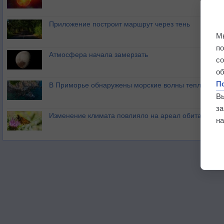
Приложение построит маршрут через тень
М
п
Атмосфера начала замерзать
с
о
П
В Приморье обнаружены морские волны тепла
В
з
Изменение климата повлияло на ареал обитания ба
на