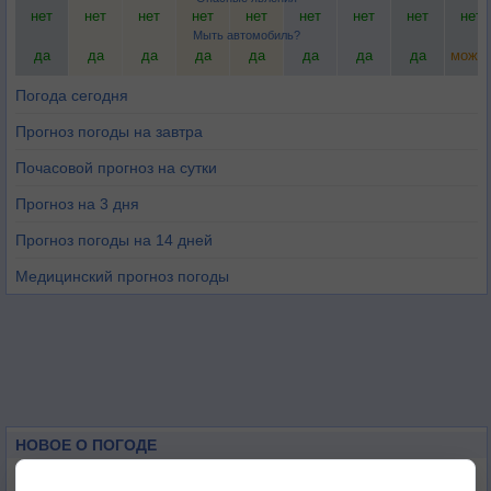
нет
нет
нет
нет
нет
нет
нет
нет
нет
Мыть автомобиль?
да
да
да
да
да
да
да
да
можн
Погода сегодня
Прогноз погоды на завтра
Почасовой прогноз на сутки
Прогноз на 3 дня
Прогноз погоды на 14 дней
Медицинский прогноз погоды
НОВОЕ О ПОГОДЕ
Космическая погода влияет на транспорт