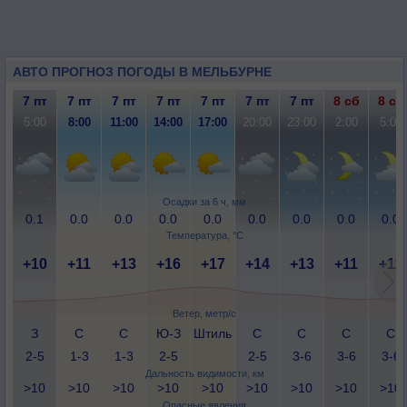
АВТО ПРОГНОЗ ПОГОДЫ В МЕЛЬБУРНЕ
7 пт
7 пт
7 пт
7 пт
7 пт
7 пт
7 пт
8 сб
8 сб
5:00
8:00
11:00
14:00
17:00
20:00
23:00
2:00
5:00
Осадки за 6 ч, мм
0.1
0.0
0.0
0.0
0.0
0.0
0.0
0.0
0.0
Температура, °C
+10
+11
+13
+16
+17
+14
+13
+11
+11
Ветер, метр/с
З
С
С
Ю-З
Штиль
С
С
С
С
2-5
1-3
1-3
2-5
2-5
3-6
3-6
3-6
Дальность видимости, км
>10
>10
>10
>10
>10
>10
>10
>10
>10
Опасные явления