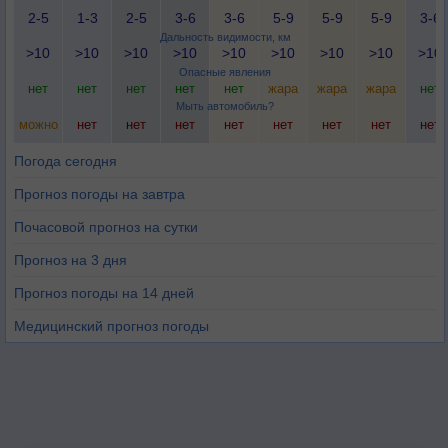
2-5
1-3
2-5
3-6
3-6
5-9
5-9
5-9
3-6
Дальность видимости, км
>10
>10
>10
>10
>10
>10
>10
>10
>10
Опасные явления
нет
нет
нет
нет
нет
жара
жара
жара
нет
Мыть автомобиль?
можно
нет
нет
нет
нет
нет
нет
нет
нет
Погода сегодня
Прогноз погоды на завтра
Почасовой прогноз на сутки
Прогноз на 3 дня
Прогноз погоды на 14 дней
Медицинский прогноз погоды