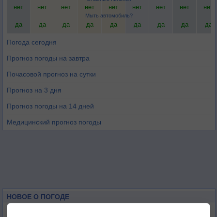
нет
нет
нет
нет
нет
нет
нет
нет
нет
Мыть автомобиль?
да
да
да
да
да
да
да
да
да
Погода сегодня
Прогноз погоды на завтра
Почасовой прогноз на сутки
Прогноз на 3 дня
Прогноз погоды на 14 дней
Медицинский прогноз погоды
НОВОЕ О ПОГОДЕ
Июль в России стал самым тёплым за всю