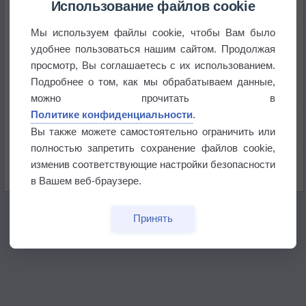
историю
Использование файлов cookie
Мы используем файлы cookie, чтобы Вам было
В Центральной России наступают самые жаркие
дни этого лета
удобнее пользоваться нашим сайтом. Продолжая
просмотр, Вы соглашаетесь с их использованием.
Дневная температура воздуха в ОАЭ превысила
Подробнее о том, как мы обрабатываем данные,
+51°
можно прочитать в
Политике конфиденциальности
.
Европейские столицы бьют рекорды жары
Вы также можете самостоятельно ограничить или
полностью запретить сохранение файлов cookie,
Впервые за 155 лет в Лондоне в течение месяца
изменив соответствующие настройки безопасности
не выпадал дождь
в Вашем веб-браузере.
Принять