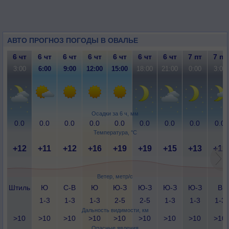
АВТО ПРОГНОЗ ПОГОДЫ В ОВАЛЬЕ
6 чт
6 чт
6 чт
6 чт
6 чт
6 чт
6 чт
7 пт
7 пт
3:00
6:00
9:00
12:00
15:00
18:00
21:00
0:00
3:00
Осадки за 6 ч, мм
0.0
0.0
0.0
0.0
0.0
0.0
0.0
0.0
0.0
Температура, °C
+12
+11
+12
+16
+19
+19
+15
+13
+12
Ветер, метр/с
Штиль
Ю
С-В
Ю
Ю-З
Ю-З
Ю-З
Ю-З
В
1-3
1-3
1-3
2-5
2-5
1-3
1-3
1-3
Дальность видимости, км
>10
>10
>10
>10
>10
>10
>10
>10
>10
Опасные явления