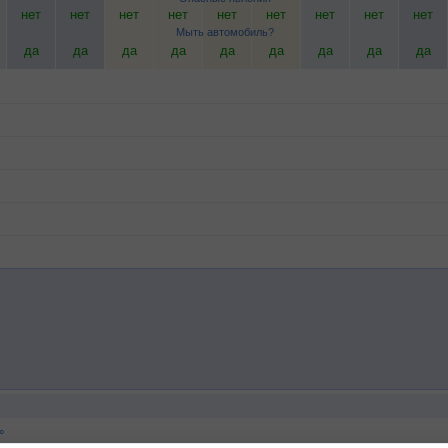
нет
нет
нет
нет
нет
нет
нет
нет
нет
Мыть автомобиль?
да
да
да
да
да
да
да
да
да
°