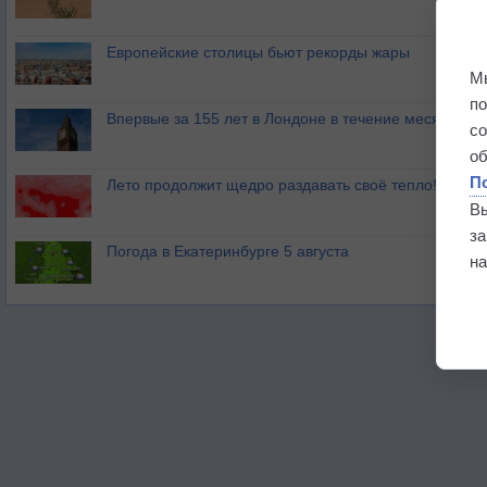
Европейские столицы бьют рекорды жары
М
п
Впервые за 155 лет в Лондоне в течение месяца не
с
о
П
Лето продолжит щедро раздавать своё тепло!
В
з
Погода в Екатеринбурге 5 августа
на