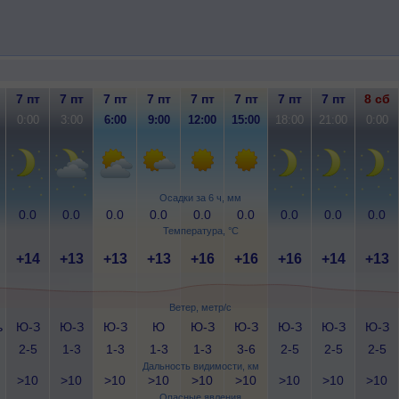
7 пт
7 пт
7 пт
7 пт
7 пт
7 пт
7 пт
7 пт
8 сб
0:00
3:00
6:00
9:00
12:00
15:00
18:00
21:00
0:00
Осадки за 6 ч, мм
0.0
0.0
0.0
0.0
0.0
0.0
0.0
0.0
0.0
Температура, °C
+14
+13
+13
+13
+16
+16
+16
+14
+13
Ветер, метр/с
ь
Ю-З
Ю-З
Ю-З
Ю
Ю-З
Ю-З
Ю-З
Ю-З
Ю-З
2-5
1-3
1-3
1-3
1-3
3-6
2-5
2-5
2-5
Дальность видимости, км
>10
>10
>10
>10
>10
>10
>10
>10
>10
Опасные явления