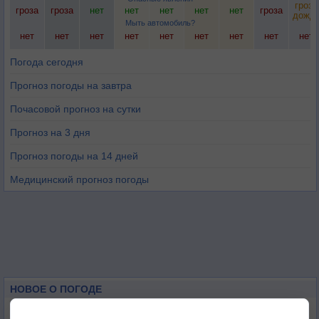
гроза
гроза
гроза
нет
нет
нет
нет
нет
гроза
дожд
Мыть автомобиль?
нет
нет
нет
нет
нет
нет
нет
нет
нет
Погода сегодня
Прогноз погоды на завтра
Почасовой прогноз на сутки
Прогноз на 3 дня
Прогноз погоды на 14 дней
Медицинский прогноз погоды
НОВОЕ О ПОГОДЕ
Максимум лета не сдаётся