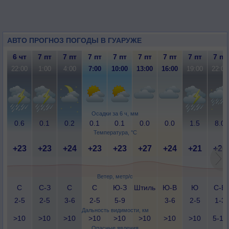
АВТО ПРОГНОЗ ПОГОДЫ В ГУАРУЖЕ
6 чт
7 пт
7 пт
7 пт
7 пт
7 пт
7 пт
7 пт
7 пт
22:00
1:00
4:00
7:00
10:00
13:00
16:00
19:00
22:00
Осадки за 6 ч, мм
0.6
0.1
0.2
0.1
0.1
0.0
0.0
1.5
8.0
Температура, °C
+23
+23
+24
+23
+23
+27
+24
+21
+20
Ветер, метр/с
С
С-З
С
С
Ю-З
Штиль
Ю-В
Ю
С-В
2-5
2-5
3-6
2-5
5-9
3-6
2-5
1-3
Дальность видимости, км
>10
>10
>10
>10
>10
>10
>10
>10
5-10
Опасные явления