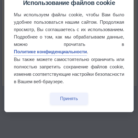
историю
Использование файлов cookie
Мы используем файлы cookie, чтобы Вам было
В Центральной России наступают самые жаркие
дни этого лета
удобнее пользоваться нашим сайтом. Продолжая
просмотр, Вы соглашаетесь с их использованием.
Дневная температура воздуха в ОАЭ превысила
Подробнее о том, как мы обрабатываем данные,
+51°
можно прочитать в
Политике конфиденциальности
.
Европейские столицы бьют рекорды жары
Вы также можете самостоятельно ограничить или
полностью запретить сохранение файлов cookie,
Впервые за 155 лет в Лондоне в течение месяца
изменив соответствующие настройки безопасности
не выпадал дождь
в Вашем веб-браузере.
Принять