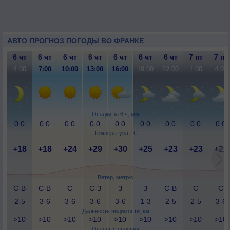
АВТО ПРОГНОЗ ПОГОДЫ ВО ФРАНКЕ
6 чт
6 чт
6 чт
6 чт
6 чт
6 чт
6 чт
7 пт
7 пт
4:00
7:00
10:00
13:00
16:00
19:00
22:00
1:00
4:00
Осадки за 6 ч, мм
0.0
0.0
0.0
0.0
0.0
0.0
0.0
0.0
0.0
Температура, °C
+18
+18
+24
+29
+30
+25
+23
+23
+22
Ветер, метр/с
С-В
С-В
С
С-З
З
З
С-В
С
С
2-5
3-6
3-6
3-6
3-6
1-3
2-5
2-5
3-6
Дальность видимости, км
>10
>10
>10
>10
>10
>10
>10
>10
>10
Опасные явления