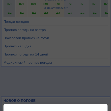
нет
нет
нет
нет
нет
нет
нет
нет
нет
Мыть автомобиль?
да
да
да
да
да
да
да
да
да
Погода сегодня
Прогноз погоды на завтра
Почасовой прогноз на сутки
Прогноз на 3 дня
Прогноз погоды на 14 дней
Медицинский прогноз погоды
НОВОЕ О ПОГОДЕ
Июль в России стал самым тёплым за всю