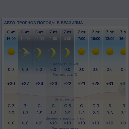
АВТО ПРОГНОЗ ПОГОДЫ В БРАЗИЛИА
6 чт
6 чт
6 чт
7 пт
7 пт
7 пт
7 пт
7 пт
7 пт
16:00
19:00
22:00
1:00
4:00
7:00
10:00
13:00
16:00
Осадки за 6 ч, мм
0.0
0.0
0.0
0.0
0.0
0.0
0.0
0.0
0.0
Температура, °C
+30
+27
+24
+23
+22
+21
+28
+31
+32
Ветер, метр/с
С-З
З
С
С
С-З
С
С-З
З
З
2-5
1-3
2-5
1-3
2-5
1-3
2-5
3-6
3-6
Дальность видимости, км
>10
>10
>10
>10
>10
>10
>10
>10
>10
Опасные явления