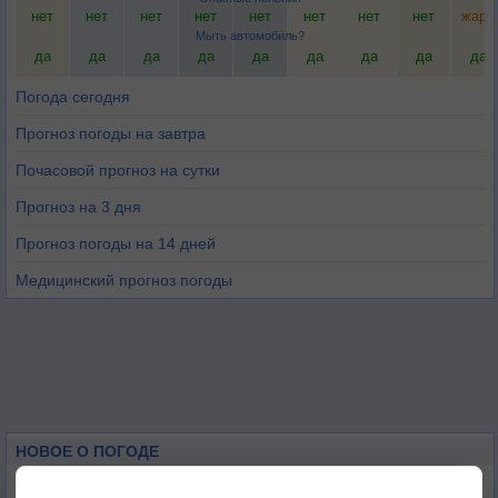
нет
нет
нет
нет
нет
нет
нет
нет
жара
Мыть автомобиль?
да
да
да
да
да
да
да
да
да
Погода сегодня
Прогноз погоды на завтра
Почасовой прогноз на сутки
Прогноз на 3 дня
Прогноз погоды на 14 дней
Медицинский прогноз погоды
НОВОЕ О ПОГОДЕ
Космическая погода и транспорт