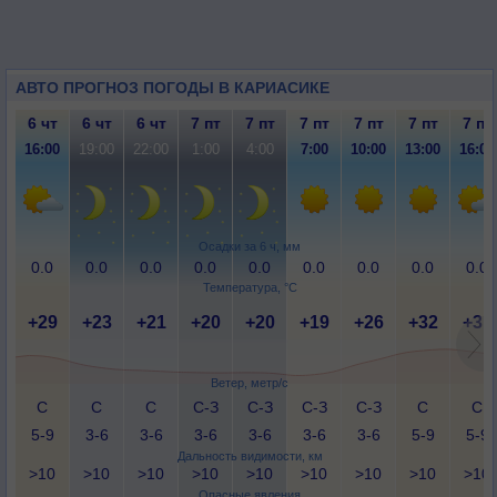
АВТО ПРОГНОЗ ПОГОДЫ В КАРИАСИКЕ
6 чт
6 чт
6 чт
7 пт
7 пт
7 пт
7 пт
7 пт
7 пт
16:00
19:00
22:00
1:00
4:00
7:00
10:00
13:00
16:00
Осадки за 6 ч, мм
0.0
0.0
0.0
0.0
0.0
0.0
0.0
0.0
0.0
Температура, °C
+29
+23
+21
+20
+20
+19
+26
+32
+31
Ветер, метр/с
С
С
С
С-З
С-З
С-З
С-З
С
С
5-9
3-6
3-6
3-6
3-6
3-6
3-6
5-9
5-9
Дальность видимости, км
>10
>10
>10
>10
>10
>10
>10
>10
>10
Опасные явления