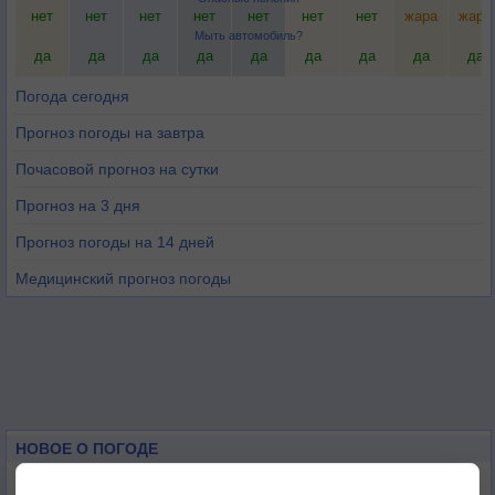
нет
нет
нет
нет
нет
нет
нет
жара
жара
Мыть автомобиль?
да
да
да
да
да
да
да
да
да
Погода сегодня
Прогноз погоды на завтра
Почасовой прогноз на сутки
Прогноз на 3 дня
Прогноз погоды на 14 дней
Медицинский прогноз погоды
НОВОЕ О ПОГОДЕ
Космическая погода влияет на транспорт