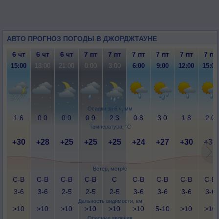
АВТО ПРОГНОЗ ПОГОДЫ В ДЖОРДЖТАУНЕ
6 чт
6 чт
6 чт
7 пт
7 пт
7 пт
7 пт
7 пт
7 пт
15:00
18:00
21:00
0:00
3:00
6:00
9:00
12:00
15:00
Осадки за 6 ч, мм
1.6
0.0
0.0
0.9
2.3
0.8
3.0
1.8
2.0
Температура, °C
+30
+28
+25
+25
+25
+24
+27
+30
+30
Ветер, метр/с
С-В
С-В
С-В
С-В
С
С-В
С-В
С-В
С-В
3-6
3-6
2-5
2-5
2-5
3-6
3-6
3-6
3-6
Дальность видимости, км
>10
>10
>10
>10
>10
>10
5-10
>10
>10
Опасные явления