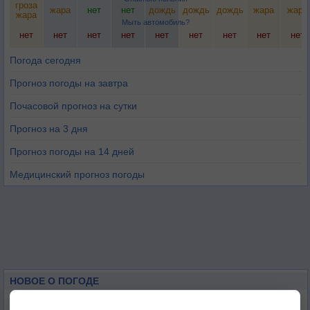
гроза
жара
нет
нет
дождь
дождь
дождь
жара
жара
жара
Мыть автомобиль?
нет
нет
нет
нет
нет
нет
нет
нет
нет
Погода сегодня
Прогноз погоды на завтра
Почасовой прогноз на сутки
Прогноз на 3 дня
Прогноз погоды на 14 дней
Медицинский прогноз погоды
НОВОЕ О ПОГОДЕ
Космическая погода влияет на транспорт