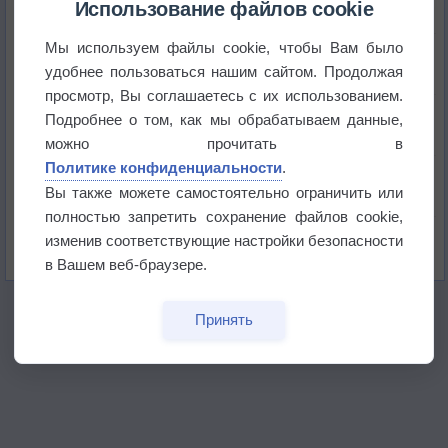
+51°
Использование файлов cookie
Мы используем файлы cookie, чтобы Вам было
Европейские столицы бьют рекорды жары
удобнее пользоваться нашим сайтом. Продолжая
просмотр, Вы соглашаетесь с их использованием.
Впервые за 155 лет в Лондоне в течение месяца
Подробнее о том, как мы обрабатываем данные,
не выпадал дождь
можно прочитать в
Политике конфиденциальности
.
Лето продолжит щедро раздавать своё тепло!
Вы также можете самостоятельно ограничить или
полностью запретить сохранение файлов cookie,
Погода в Екатеринбурге 5 августа
изменив соответствующие настройки безопасности
в Вашем веб-браузере.
Принять