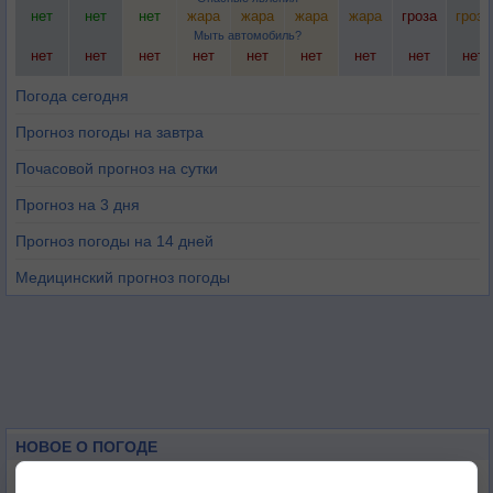
нет
нет
нет
жара
жара
жара
жара
гроза
гроза
Мыть автомобиль?
нет
нет
нет
нет
нет
нет
нет
нет
нет
Погода сегодня
Прогноз погоды на завтра
Почасовой прогноз на сутки
Прогноз на 3 дня
Прогноз погоды на 14 дней
Медицинский прогноз погоды
НОВОЕ О ПОГОДЕ
Дневная температура воздуха в ОАЭ превысила