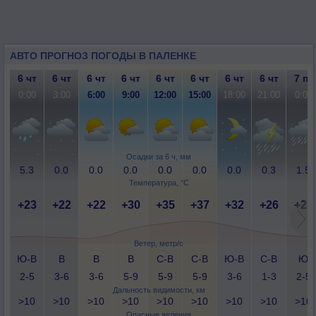
АВТО ПРОГНОЗ ПОГОДЫ В ПАЛЕНКЕ
6 чт
6 чт
6 чт
6 чт
6 чт
6 чт
6 чт
6 чт
7 пт
0:00
3:00
6:00
9:00
12:00
15:00
18:00
21:00
0:00
Осадки за 6 ч, мм
5.3
0.0
0.0
0.0
0.0
0.0
0.0
0.3
1.5
Температура, °C
+23
+22
+22
+30
+35
+37
+32
+26
+23
Ветер, метр/с
Ю-В
В
В
В
С-В
С-В
Ю-В
С-В
Ю
2-5
3-6
3-6
5-9
5-9
5-9
3-6
1-3
2-5
Дальность видимости, км
>10
>10
>10
>10
>10
>10
>10
>10
>10
Опасные явления