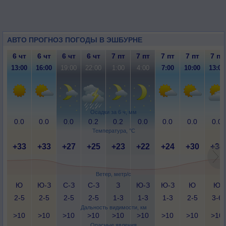
АВТО ПРОГНОЗ ПОГОДЫ В ЭШБУРНЕ
6 чт
6 чт
6 чт
6 чт
7 пт
7 пт
7 пт
7 пт
7 пт
13:00
16:00
19:00
22:00
1:00
4:00
7:00
10:00
13:00
Осадки за 6 ч, мм
0.0
0.0
0.0
0.2
0.2
0.0
0.0
0.0
0.0
Температура, °C
+33
+33
+27
+25
+23
+22
+24
+30
+34
Ветер, метр/с
Ю
Ю-З
С-З
С-З
З
Ю-З
Ю-З
Ю
Ю
2-5
2-5
2-5
2-5
1-3
1-3
1-3
2-5
3-6
Дальность видимости, км
>10
>10
>10
>10
>10
>10
>10
>10
>10
Опасные явления