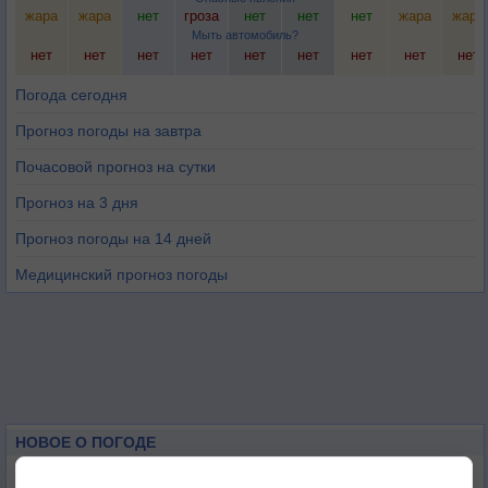
жара
жара
нет
гроза
нет
нет
нет
жара
жара
Мыть автомобиль?
нет
нет
нет
нет
нет
нет
нет
нет
нет
Погода сегодня
Прогноз погоды на завтра
Почасовой прогноз на сутки
Прогноз на 3 дня
Прогноз погоды на 14 дней
Медицинский прогноз погоды
НОВОЕ О ПОГОДЕ
Космическая погода влияет на транспорт