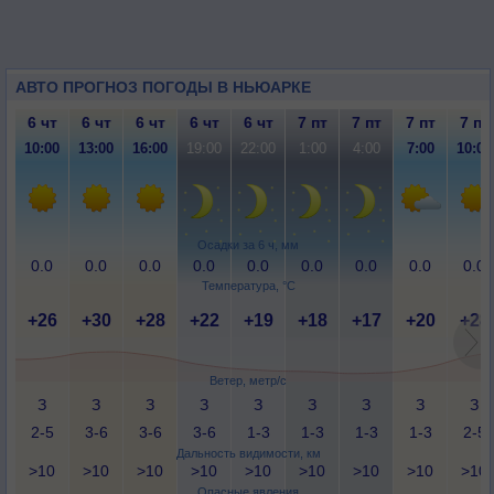
АВТО ПРОГНОЗ ПОГОДЫ В НЬЮАРКЕ
6 чт
6 чт
6 чт
6 чт
6 чт
7 пт
7 пт
7 пт
7 пт
10:00
13:00
16:00
19:00
22:00
1:00
4:00
7:00
10:00
Осадки за 6 ч, мм
0.0
0.0
0.0
0.0
0.0
0.0
0.0
0.0
0.0
Температура, °C
+26
+30
+28
+22
+19
+18
+17
+20
+28
Ветер, метр/с
З
З
З
З
З
З
З
З
З
2-5
3-6
3-6
3-6
1-3
1-3
1-3
1-3
2-5
Дальность видимости, км
>10
>10
>10
>10
>10
>10
>10
>10
>10
Опасные явления