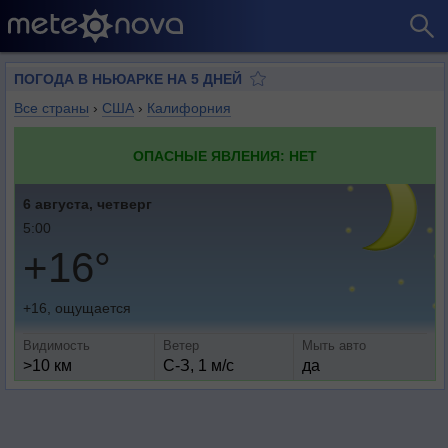
ПОГОДА В НЬЮАРКЕ НА 5 ДНЕЙ
Все страны
›
США
›
Калифорния
ОПАСНЫЕ ЯВЛЕНИЯ: НЕТ
6 августа, четверг
5:00
+16°
+16, ощущается
Видимость
Ветер
Мыть авто
>10 км
С-З, 1 м/с
да