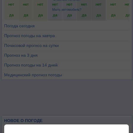
нет
нет
нет
нет
нет
нет
нет
нет
нет
Мыть автомобиль?
да
да
да
да
да
да
да
да
да
Погода сегодня
Прогноз погоды на завтра
Почасовой прогноз на сутки
Прогноз на 3 дня
Прогноз погоды на 14 дней
Медицинский прогноз погоды
НОВОЕ О ПОГОДЕ
Космическая погода и транспорт