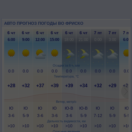
АВТО ПРОГНОЗ ПОГОДЫ ВО ФРИСКО
6 чт
6 чт
6 чт
6 чт
6 чт
6 чт
7 пт
7 пт
7 пт
6:00
9:00
12:00
15:00
18:00
21:00
0:00
3:00
6:00
Осадки за 6 ч, мм
0.0
0.0
0.0
0.0
0.0
0.0
0.0
0.0
0.0
Температура, °C
+28
+32
+37
+39
+39
+34
+32
+29
+29
Ветер, метр/с
Ю
Ю
Ю
Ю
Ю-В
Ю-В
Ю
Ю
Ю
3-6
5-9
3-6
3-6
3-6
5-9
7-12
5-9
5-9
Дальность видимости, км
>10
>10
>10
>10
>10
>10
>10
>10
>10
Опасные явления