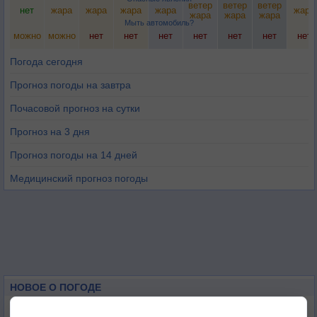
ветер
ветер
ветер
нет
жара
жара
жара
жара
жара
жара
жара
жара
Мыть автомобиль?
можно
можно
нет
нет
нет
нет
нет
нет
нет
Погода сегодня
Прогноз погоды на завтра
Почасовой прогноз на сутки
Прогноз на 3 дня
Прогноз погоды на 14 дней
Медицинский прогноз погоды
НОВОЕ О ПОГОДЕ
Погода в Екатеринбурге 6 августа