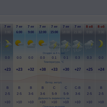
7 пт
7 пт
7 пт
7 пт
7 пт
7 пт
7 пт
8 сб
8 сб
3:00
6:00
9:00
12:00
15:00
18:00
21:00
0:00
3:00
Осадки за 6 ч, мм
0.0
0.0
0.0
0.0
0.1
0.1
0.3
0.3
0.0
Температура, °C
+23
+23
+32
+38
+33
+30
+27
+25
+24
Ветер, метр/с
В
В
В
В
С
С
С-В
В
В
2-5
2-5
3-6
3-6
5-9
5-9
3-6
2-5
2-5
Дальность видимости, км
>10
>10
>10
>10
>10
>10
>10
>10
>10
Опасные явления