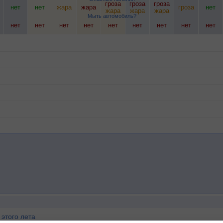
гроза
гроза
гроза
нет
нет
жара
жара
гроза
нет
жара
жара
жара
Мыть автомобиль?
нет
нет
нет
нет
нет
нет
нет
нет
нет
этого лета