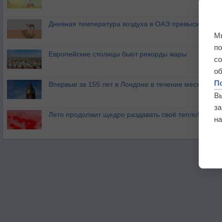
Дневная температура воздуха в ОАЭ превысила +51
М
п
Европейские столицы бьют рекорды жары
с
о
П
Впервые за 155 лет в Лондоне в течение месяца не
В
з
Лето продолжит щедро раздавать своё тепло!
на