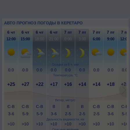
АВТО ПРОГНОЗ ПОГОДЫ В КЕРЕТАРО
6 чт
6 чт
6 чт
6 чт
7 пт
7 пт
7 пт
7 пт
7 пт
12:00
15:00
18:00
21:00
0:00
3:00
6:00
9:00
12:00
Осадки за 6 ч, мм
0.0
0.0
0.0
0.0
0.0
0.0
0.0
0.0
0.0
Температура, °C
+25
+27
+22
+17
+16
+14
+14
+18
+24
Ветер, метр/с
С-В
С-В
С-В
В
В
В
С-В
С-В
С-В
3-6
5-9
5-9
3-6
2-5
2-5
2-5
3-6
5-9
Дальность видимости, км
>10
>10
>10
>10
>10
>10
>10
>10
>10
Опасные явления