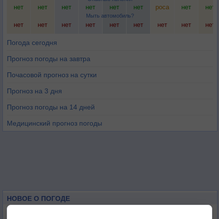
нет
нет
нет
нет
нет
нет
роса
нет
нет
Мыть автомобиль?
нет
нет
нет
нет
нет
нет
нет
нет
нет
Погода сегодня
Прогноз погоды на завтра
Почасовой прогноз на сутки
Прогноз на 3 дня
Прогноз погоды на 14 дней
Медицинский прогноз погоды
НОВОЕ О ПОГОДЕ
Космическая погода влияет на транспорт