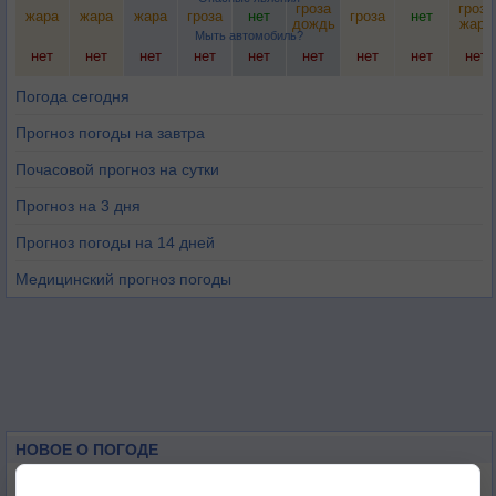
гроза
гроза
жара
жара
жара
гроза
нет
гроза
нет
дождь
жара
Мыть автомобиль?
нет
нет
нет
нет
нет
нет
нет
нет
нет
Погода сегодня
Прогноз погоды на завтра
Почасовой прогноз на сутки
Прогноз на 3 дня
Прогноз погоды на 14 дней
Медицинский прогноз погоды
НОВОЕ О ПОГОДЕ
Космическая погода влияет на транспорт