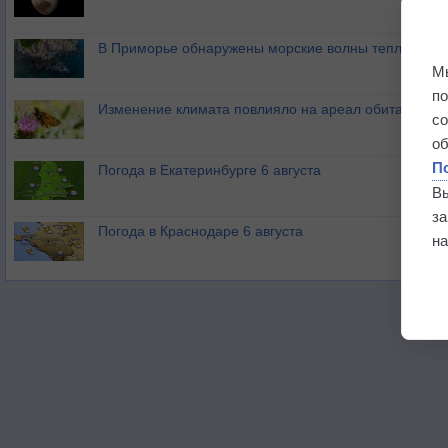
В Приморье обнаружены морские волны тепла
М
п
Изменение климата повлияло на ареал обитания ба
с
о
П
Погода в Екатеринбурге 6 августа
В
з
Погода в Краснодаре 6 августа
на