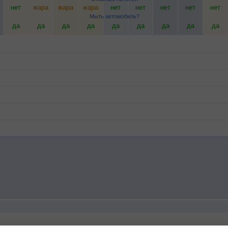
нет
жара
жара
жара
нет
нет
нет
нет
нет
Мыть автомобиль?
да
да
да
да
да
да
да
да
да