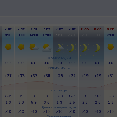
7 пт
7 пт
7 пт
7 пт
7 пт
7 пт
8 сб
8 сб
8 сб
8:00
11:00
14:00
17:00
20:00
23:00
2:00
5:00
8:00
Осадки за 6 ч, мм
0.0
0.0
0.0
0.0
0.0
0.0
0.0
0.0
0.0
Температура, °C
+27
+33
+37
+36
+26
+22
+19
+19
+31
Ветер, метр/с
С-В
В
В
В
Ю-В
С-З
З
Ю-З
С-З
1-3
3-6
5-9
3-6
1-3
2-5
2-5
2-5
1-3
Дальность видимости, км
>10
>10
>10
>10
>10
>10
>10
>10
>10
Опасные явления