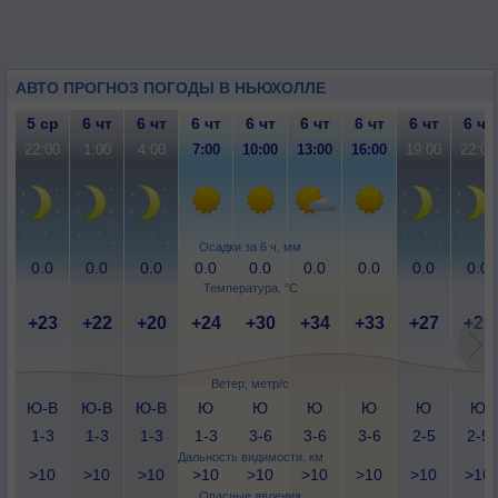
АВТО ПРОГНОЗ ПОГОДЫ В НЬЮХОЛЛЕ
5 ср
6 чт
6 чт
6 чт
6 чт
6 чт
6 чт
6 чт
6 чт
22:00
1:00
4:00
7:00
10:00
13:00
16:00
19:00
22:00
Осадки за 6 ч, мм
0.0
0.0
0.0
0.0
0.0
0.0
0.0
0.0
0.0
Температура, °C
+23
+22
+20
+24
+30
+34
+33
+27
+23
Ветер, метр/с
Ю-В
Ю-В
Ю-В
Ю
Ю
Ю
Ю
Ю
Ю
1-3
1-3
1-3
1-3
3-6
3-6
3-6
2-5
2-5
Дальность видимости, км
>10
>10
>10
>10
>10
>10
>10
>10
>10
Опасные явления