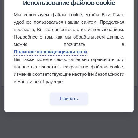
историю
Использование файлов cookie
Мы используем файлы cookie, чтобы Вам было
В Центральной России наступают самые жаркие
дни этого лета
удобнее пользоваться нашим сайтом. Продолжая
просмотр, Вы соглашаетесь с их использованием.
Дневная температура воздуха в ОАЭ превысила
Подробнее о том, как мы обрабатываем данные,
+51°
можно прочитать в
Политике конфиденциальности
.
Европейские столицы бьют рекорды жары
Вы также можете самостоятельно ограничить или
полностью запретить сохранение файлов cookie,
Впервые за 155 лет в Лондоне в течение месяца
изменив соответствующие настройки безопасности
не выпадал дождь
в Вашем веб-браузере.
Принять