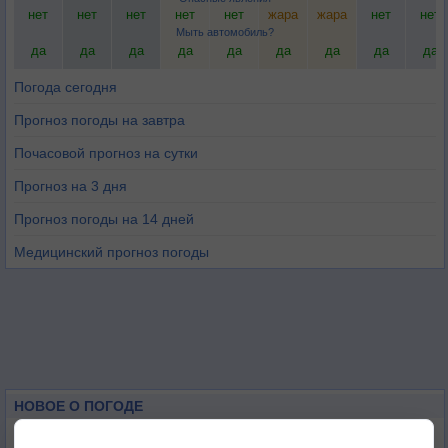
нет
нет
нет
нет
нет
жара
жара
нет
нет
Мыть автомобиль?
да
да
да
да
да
да
да
да
да
Погода сегодня
Прогноз погоды на завтра
Почасовой прогноз на сутки
Прогноз на 3 дня
Прогноз погоды на 14 дней
Медицинский прогноз погоды
НОВОЕ О ПОГОДЕ
Июль в России стал самым тёплым за всю