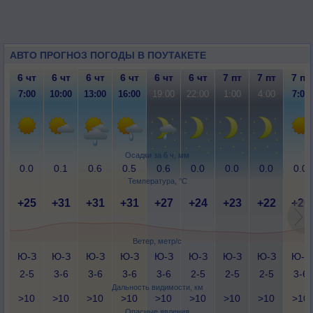
АВТО ПРОГНОЗ ПОГОДЫ В ПОУТАКЕТЕ
6 чт
6 чт
6 чт
6 чт
6 чт
6 чт
7 пт
7 пт
7 пт
7:00
10:00
13:00
16:00
19:00
22:00
1:00
4:00
7:00
Осадки за 6 ч, мм
0.0
0.1
0.6
0.5
0.6
0.0
0.0
0.0
0.0
Температура, °C
+25
+31
+31
+31
+27
+24
+23
+22
+26
Ветер, метр/с
Ю-З
Ю-З
Ю-З
Ю-З
Ю-З
Ю-З
Ю-З
Ю-З
Ю-З
2-5
3-6
3-6
3-6
3-6
2-5
2-5
2-5
3-6
Дальность видимости, км
>10
>10
>10
>10
>10
>10
>10
>10
>10
Опасные явления