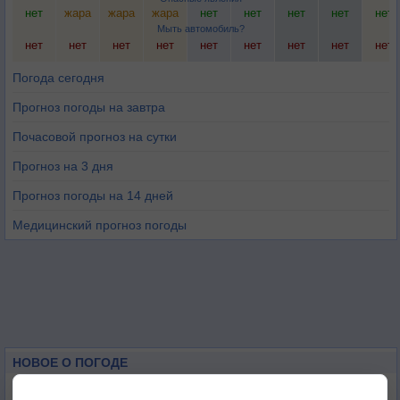
нет
жара
жара
жара
нет
нет
нет
нет
нет
Мыть автомобиль?
нет
нет
нет
нет
нет
нет
нет
нет
нет
Погода сегодня
Прогноз погоды на завтра
Почасовой прогноз на сутки
Прогноз на 3 дня
Прогноз погоды на 14 дней
Медицинский прогноз погоды
НОВОЕ О ПОГОДЕ
Погода в Екатеринбурге 6 августа