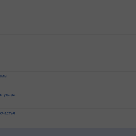
темы
о удара
счастья