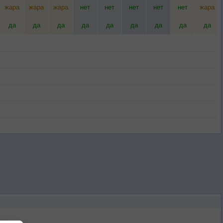
жара
жара
жара
нет
нет
нет
нет
нет
жара
да
да
да
да
да
да
да
да
да