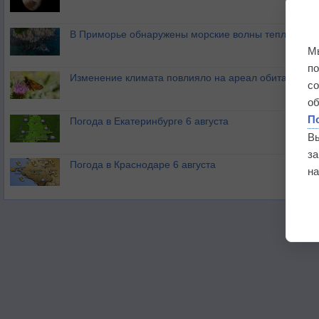
В Приморье обнаружены морские волны тепла
М
п
Изменение климата повлияло на ареал обитания ба
с
о
П
Погода в Екатеринбурге 6 августа
В
з
Погода в Краснодаре 6 августа
на