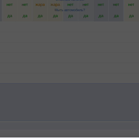
нет
нет
жара
жара
нет
нет
нет
нет
нет
Мыть автомобиль?
да
да
да
да
да
да
да
да
да