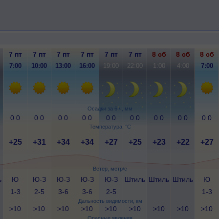
7 пт
7 пт
7 пт
7 пт
7 пт
7 пт
8 сб
8 сб
8 сб
7:00
10:00
13:00
16:00
19:00
22:00
1:00
4:00
7:00
Осадки за 6 ч, мм
0.0
0.0
0.0
0.0
0.0
0.0
0.0
0.0
0.0
Температура, °C
+25
+31
+34
+34
+27
+25
+23
+22
+27
Ветер, метр/с
ь
Ю
Ю-З
Ю-З
Ю-З
Ю-З
Штиль
Штиль
Штиль
Ю
1-3
2-5
3-6
3-6
2-5
1-3
Дальность видимости, км
>10
>10
>10
>10
>10
>10
>10
>10
>10
Опасные явления