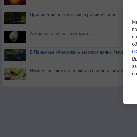
Приложение построит маршрут через тень
М
п
Атмосфера начала замерзать
с
о
П
В Приморье обнаружены морские волны тепла
В
з
Изменение климата повлияло на ареал обитания ба
на