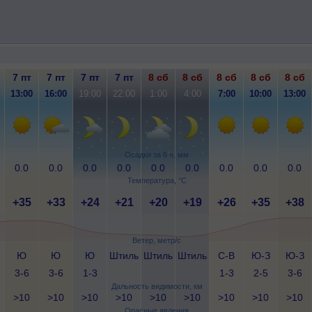
7 пт
7 пт
7 пт
7 пт
8 сб
8 сб
8 сб
8 сб
8 сб
13:00
16:00
19:00
22:00
1:00
4:00
7:00
10:00
13:00
Осадки за 6 ч, мм
0.0
0.0
0.0
0.0
0.0
0.0
0.0
0.0
0.0
Температура, °C
+35
+33
+24
+21
+20
+19
+26
+35
+38
Ветер, метр/с
Ю
Ю
Ю
Штиль
Штиль
Штиль
С-В
Ю-З
Ю-З
3-6
3-6
1-3
1-3
2-5
3-6
Дальность видимости, км
>10
>10
>10
>10
>10
>10
>10
>10
>10
Опасные явления