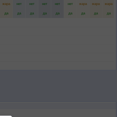
жара
нет
нет
нет
нет
нет
жара
жара
жара
да
да
да
да
да
да
да
да
да