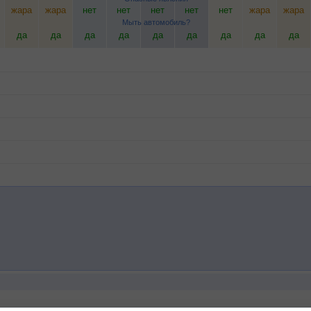
жара
жара
нет
нет
нет
нет
нет
жара
жара
Мыть автомобиль?
да
да
да
да
да
да
да
да
да