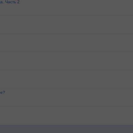
а. Часть 2
ие?