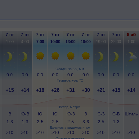
7 пт
7 пт
7 пт
7 пт
7 пт
7 пт
7 пт
7 пт
8 сб
1:00
4:00
7:00
10:00
13:00
16:00
19:00
22:00
1:00
Осадки за 6 ч, мм
0.0
0.0
0.0
0.0
0.0
0.0
0.0
0.0
0.0
Температура, °C
+15
+14
+18
+26
+31
+30
+21
+15
+14
Ветер, метр/с
В
Ю-В
Ю
Ю
Ю-З
З
С-З
С-В
Штиль
1-3
1-3
2-5
2-5
2-5
3-6
2-5
1-3
Дальность видимости, км
>10
>10
>10
>10
>10
>10
>10
>10
>10
Опасные явления