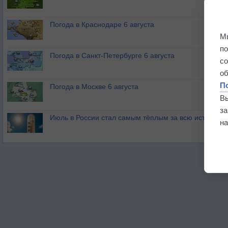
Погода в Краснодаре 6 августа
М
п
Погода в Санкт-Петербурге 6 августа
с
о
П
Погода в Москве 6 августа
В
з
Июль в России стал самым тёплым за всю историю
на