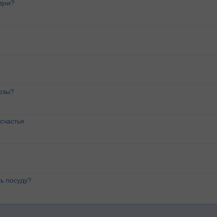
 дни?
озы?
счастья
ь посуду?