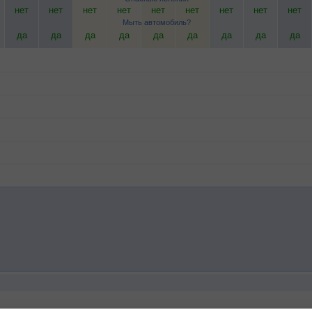
нет
нет
нет
нет
нет
нет
нет
нет
нет
Мыть автомобиль?
да
да
да
да
да
да
да
да
да