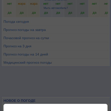
нет
жара
жара
нет
нет
нет
нет
нет
нет
Мыть автомобиль?
да
да
да
да
да
да
да
да
да
Погода сегодня
Прогноз погоды на завтра
Почасовой прогноз на сутки
Прогноз на 3 дня
Прогноз погоды на 14 дней
Медицинский прогноз погоды
НОВОЕ О ПОГОДЕ
Космическая погода влияет на транспорт