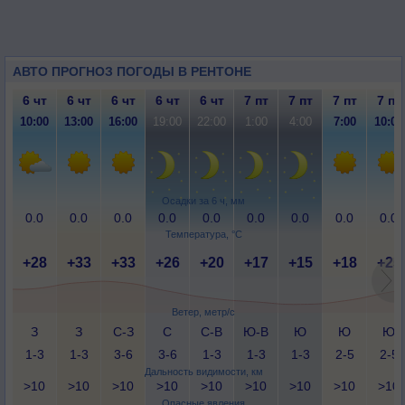
АВТО ПРОГНОЗ ПОГОДЫ В РЕНТОНЕ
6 чт
6 чт
6 чт
6 чт
6 чт
7 пт
7 пт
7 пт
7 пт
10:00
13:00
16:00
19:00
22:00
1:00
4:00
7:00
10:00
Осадки за 6 ч, мм
0.0
0.0
0.0
0.0
0.0
0.0
0.0
0.0
0.0
Температура, °C
+28
+33
+33
+26
+20
+17
+15
+18
+25
Ветер, метр/с
З
З
С-З
С
С-В
Ю-В
Ю
Ю
Ю
1-3
1-3
3-6
3-6
1-3
1-3
1-3
2-5
2-5
Дальность видимости, км
>10
>10
>10
>10
>10
>10
>10
>10
>10
Опасные явления