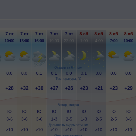
7 пт
7 пт
7 пт
7 пт
7 пт
8 сб
8 сб
8 сб
8 сб
10:00
13:00
16:00
19:00
22:00
1:00
4:00
7:00
10:00
Осадки за 6 ч, мм
0.0
0.0
0.1
0.1
0.0
0.1
0.0
0.0
0.0
Температура, °C
+28
+32
+30
+27
+26
+23
+21
+23
+29
Ветер, метр/с
Ю
Ю
Ю
Ю
Ю
Ю
Ю
Ю
Ю
3-6
3-6
3-6
1-3
2-5
1-3
2-5
2-5
3-6
Дальность видимости, км
>10
>10
>10
>10
>10
>10
>10
>10
>10
Опасные явления