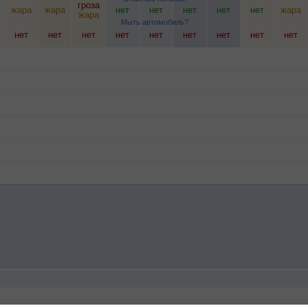
гроза
жара
жара
нет
нет
нет
нет
нет
жара
жара
Мыть автомобиль?
нет
нет
нет
нет
нет
нет
нет
нет
нет