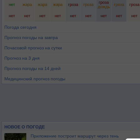
гроза
нет
жара
жара
жара
гроза
гроза
гроза
гроза
дождь
нет
нет
нет
нет
нет
нет
нет
нет
нет
Погода сегодня
Прогноз погоды на завтра
Почасовой прогноз на сутки
Прогноз на 3 дня
Прогноз погоды на 14 дней
Медицинский прогноз погоды
НОВОЕ О ПОГОДЕ
Приложение построит маршрут через тень