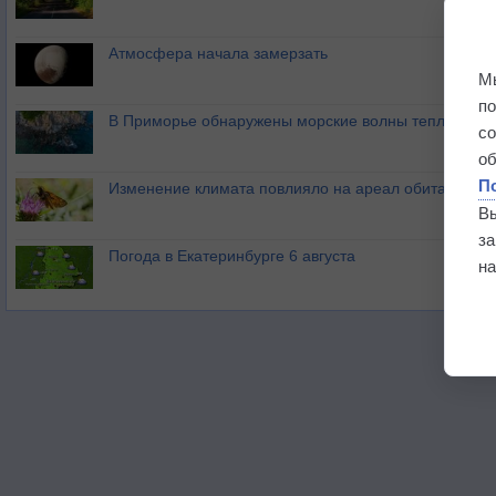
Атмосфера начала замерзать
М
п
В Приморье обнаружены морские волны тепла
с
о
П
Изменение климата повлияло на ареал обитания ба
В
з
Погода в Екатеринбурге 6 августа
на