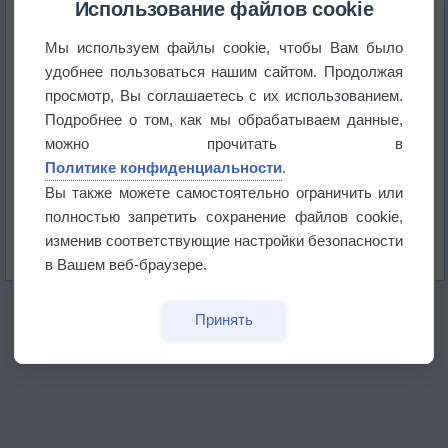
+51°
Использование файлов cookie
Мы используем файлы cookie, чтобы Вам было
Европейские столицы бьют рекорды жары
удобнее пользоваться нашим сайтом. Продолжая
просмотр, Вы соглашаетесь с их использованием.
Впервые за 155 лет в Лондоне в течение месяца
Подробнее о том, как мы обрабатываем данные,
не выпадал дождь
можно прочитать в
Политике конфиденциальности
.
Лето продолжит щедро раздавать своё тепло!
Вы также можете самостоятельно ограничить или
полностью запретить сохранение файлов cookie,
Погода в Екатеринбурге 5 августа
изменив соответствующие настройки безопасности
в Вашем веб-браузере.
Принять