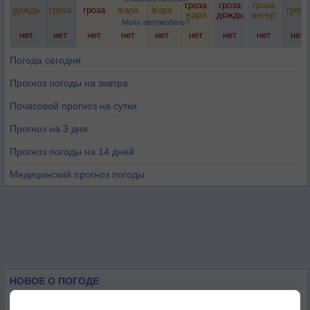
гроза
гроза
гроза
дождь
гроза
гроза
жара
жара
гроза
жара
дождь
ветер
Мыть автомобиль?
нет
нет
нет
нет
нет
нет
нет
нет
нет
Погода сегодня
Прогноз погоды на завтра
Почасовой прогноз на сутки
Прогноз на 3 дня
Прогноз погоды на 14 дней
Медицинский прогноз погоды
НОВОЕ О ПОГОДЕ
Дневная температура воздуха в ОАЭ превысила