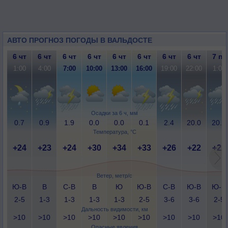
АВТО ПРОГНОЗ ПОГОДЫ В ВАЛЬДОСТЕ
6 чт
6 чт
6 чт
6 чт
6 чт
6 чт
6 чт
6 чт
7 пт
1:00
4:00
7:00
10:00
13:00
16:00
19:00
22:00
1:00
Осадки за 6 ч, мм
0.7
0.9
1.9
0.0
0.0
0.1
2.4
20.0
20.2
Температура, °C
+24
+23
+24
+30
+34
+33
+26
+22
+22
Ветер, метр/с
Ю-В
В
С-В
В
Ю
Ю-В
С-В
Ю-В
Ю-В
2-5
1-3
1-3
1-3
1-3
2-5
3-6
3-6
2-5
Дальность видимости, км
>10
>10
>10
>10
>10
>10
>10
>10
>10
Опасные явления