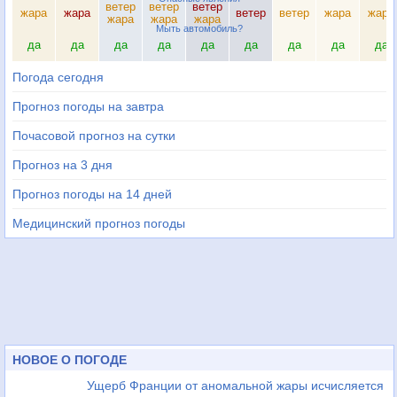
ветер
ветер
ветер
жара
жара
ветер
ветер
жара
жара
жара
жара
жара
Мыть автомобиль?
да
да
да
да
да
да
да
да
да
Погода сегодня
Прогноз погоды на завтра
Почасовой прогноз на сутки
Прогноз на 3 дня
Прогноз погоды на 14 дней
Медицинский прогноз погоды
НОВОЕ О ПОГОДЕ
Ущерб Франции от аномальной жары исчисляется