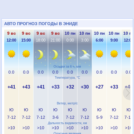
АВТО ПРОГНОЗ ПОГОДЫ В ЭНИДЕ
9 вс
9 вс
9 вс
9 вс
10 пн
10 пн
10 пн
10 пн
10 пн
12:00
15:00
18:00
21:00
0:00
3:00
6:00
9:00
12:00
Осадки за 6 ч, мм
0.0
0.0
0.0
0.0
0.0
0.0
0.0
0.0
0.0
Температура, °C
+41
+43
+41
+33
+32
+30
+27
+33
+40
Ветер, метр/с
Ю
Ю
Ю
Ю
Ю
Ю
Ю
Ю
Ю
7-12
7-12
7-12
3-6
7-12
7-12
5-9
7-12
7-12
Дальность видимости, км
>10
>10
>10
>10
>10
>10
>10
>10
>10
Опасные явления