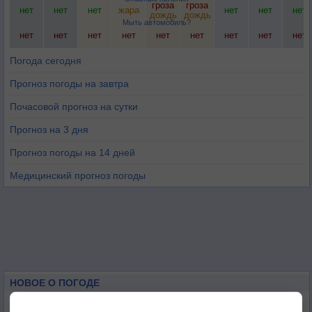
гроза
гроза
нет
нет
нет
жара
нет
нет
нет
дождь
дождь
Мыть автомобиль?
нет
нет
нет
нет
нет
нет
нет
нет
нет
Погода сегодня
Прогноз погоды на завтра
Почасовой прогноз на сутки
Прогноз на 3 дня
Прогноз погоды на 14 дней
Медицинский прогноз погоды
НОВОЕ О ПОГОДЕ
Дневная температура воздуха в ОАЭ превысила