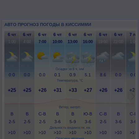
АВТО ПРОГНОЗ ПОГОДЫ В КИССИММИ
6 чт
6 чт
6 чт
6 чт
6 чт
6 чт
6 чт
6 чт
7 пт
1:00
4:00
7:00
10:00
13:00
16:00
19:00
22:00
1:00
Осадки за 6 ч, мм
0.0
0.0
0.0
0.1
0.9
5.1
8.6
0.0
0.0
Температура, °C
+25
+25
+26
+31
+33
+27
+26
+26
+25
Ветер, метр/с
В
В
С-В
В
В
Ю-В
С-В
В
С-В
2-5
2-5
2-5
3-6
5-9
3-6
2-5
3-6
3-6
Дальность видимости, км
>10
>10
>10
>10
>10
>10
>10
>10
>10
Опасные явления