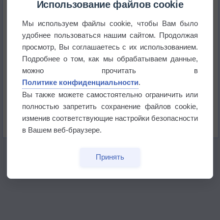
+51°
Использование файлов cookie
Мы используем файлы cookie, чтобы Вам было
Европейские столицы бьют рекорды жары
удобнее пользоваться нашим сайтом. Продолжая
просмотр, Вы соглашаетесь с их использованием.
Впервые за 155 лет в Лондоне в течение месяца
Подробнее о том, как мы обрабатываем данные,
не выпадал дождь
можно прочитать в
Политике конфиденциальности
.
Лето продолжит щедро раздавать своё тепло!
Вы также можете самостоятельно ограничить или
полностью запретить сохранение файлов cookie,
Погода в Екатеринбурге 5 августа
изменив соответствующие настройки безопасности
в Вашем веб-браузере.
Принять